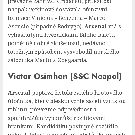
převážně zahříval střídačku, příležitost
naopak většinově dostávala ofenzivní
formace Vinícius – Benzema – Marco
Asensio (případně Rodrygo).
Arsenal
má s
vyhasnutými hvězdičkami Bílého baletu
poměrně dobré zkušenosti, nedávno
totožným způsobem vysvobodil norského
záložníka Martina Ødegaarda.
Victor Osimhen (SSC Neapol)
Arsenal
poptává čistokrevného hrotového
útočníka, který bleskurychle zacelí vzniklou
trhlinu, převezme odpovědnost a
spoluhráčům vypomůže rozdílovými
brankami. Kandidátku postupně rozšířilo
několik talentovaných fotbalistů. Pozornosti