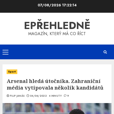
Skip
07/08/2026
17:22:15
to
content
EPŘEHLEDNĚ
MAGAZÍN, KTERÝ MÁ CO ŘÍCT
Primary
Menu
Sport
Arsenal hledá útočníka. Zahraniční
média vytipovala několik kandidátů
FILIP JANÁS
04/04/2022
4 MINUTY
9