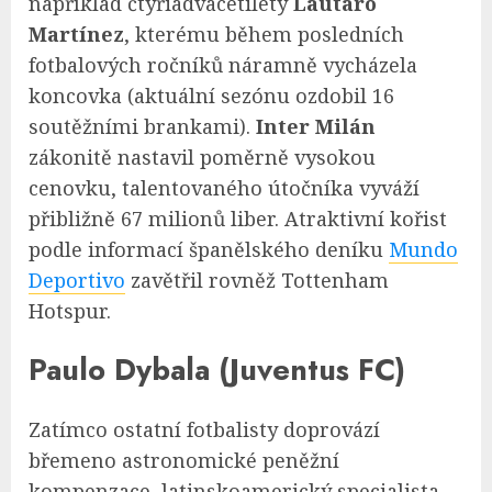
například čtyřiadvacetiletý
Lautaro
Martínez
, kterému během posledních
fotbalových ročníků náramně vycházela
koncovka (aktuální sezónu ozdobil 16
soutěžními brankami).
Inter Milán
zákonitě nastavil poměrně vysokou
cenovku, talentovaného útočníka vyváží
přibližně 67 milionů liber. Atraktivní kořist
podle informací španělského deníku
Mundo
Deportivo
zavětřil rovněž Tottenham
Hotspur.
Paulo Dybala (Juventus FC)
Zatímco ostatní fotbalisty doprovází
břemeno astronomické peněžní
kompenzace, latinskoamerický specialista