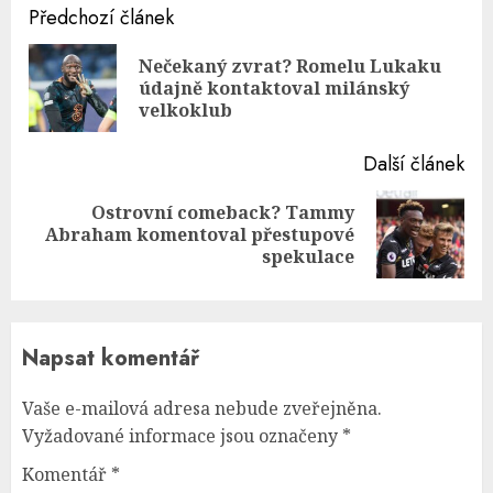
Continue
Předchozí článek
Reading
Nečekaný zvrat? Romelu Lukaku
Pre
údajně kontaktoval milánský
pos
velkoklub
Další článek
Ostrovní comeback? Tammy
Next
Abraham komentoval přestupové
post:
spekulace
Napsat komentář
Vaše e-mailová adresa nebude zveřejněna.
Vyžadované informace jsou označeny
*
Komentář
*