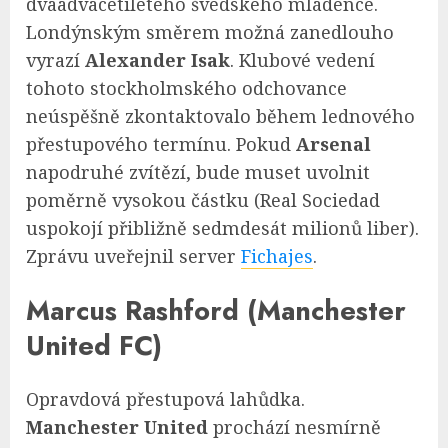
dvaadvacetiletého švédského mládence.
Londýnským směrem možná zanedlouho
vyrazí
Alexander Isak
. Klubové vedení
tohoto stockholmského odchovance
neúspěšně zkontaktovalo během lednového
přestupového termínu. Pokud
Arsenal
napodruhé zvítězí, bude muset uvolnit
poměrně vysokou částku (Real Sociedad
uspokojí přibližně sedmdesát milionů liber).
Zprávu uveřejnil server
Fichajes
.
Marcus Rashford (Manchester
United FC)
Opravdová přestupová lahůdka.
Manchester United
prochází nesmírně