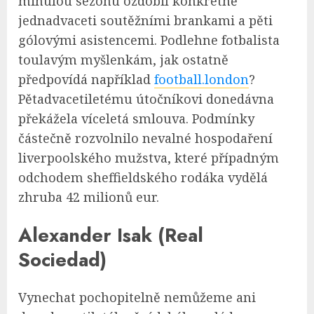
minulou sezónu ozdobil konkrétně
jednadvaceti soutěžními brankami a pěti
gólovými asistencemi. Podlehne fotbalista
toulavým myšlenkám, jak ostatně
předpovídá například
football.london
?
Pětadvacetiletému útočníkovi donedávna
překážela víceletá smlouva. Podmínky
částečně rozvolnilo nevalné hospodaření
liverpoolského mužstva, které případným
odchodem sheffieldského rodáka vydělá
zhruba 42 milionů eur.
Alexander Isak (Real
Sociedad)
Vynechat pochopitelně nemůžeme ani