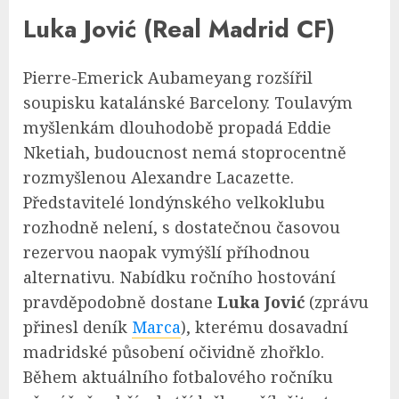
Luka Jović (Real Madrid CF)
Pierre-Emerick Aubameyang rozšířil
soupisku katalánské Barcelony. Toulavým
myšlenkám dlouhodobě propadá Eddie
Nketiah, budoucnost nemá stoprocentně
rozmyšlenou Alexandre Lacazette.
Představitelé londýnského velkoklubu
rozhodně nelení, s dostatečnou časovou
rezervou naopak vymýšlí příhodnou
alternativu. Nabídku ročního hostování
pravděpodobně dostane
Luka Jović
(zprávu
přinesl deník
Marca
), kterému dosavadní
madridské působení očividně zhořklo.
Během aktuálního fotbalového ročníku