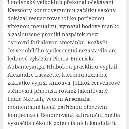
Londýnský velkoklub překonal očekávání.
Navzdory kontroverznímu začátku sezóny
dokázal resuscitovat toliko potřebnou
vítěznou mentalitu, vymazal bodové manko
a zaslouženě pronikl nazpátek mezi
ostrovní fotbalovou smetánku. Rozkvět
červenobílého společenství nezastavilo ani
lednové vykázání Pierra-Emericka
Aubameyanga. Hlubokou prasklinu vyplnil
Alexandre Lacazette, kterému nicméně
zakrátko vyprší smlouva. Jelikož červencové
stěhování připouští rovněž talentovaný
Eddie Nketiah, vedení
Arsenalu
momentálně hledá patřičnou ofenzivní
kompenzaci. Renomovaná zahraniční média
vyznačila několik potenciálních kandidátů.