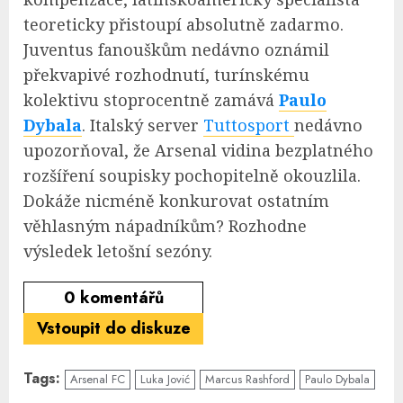
teoreticky přistoupí absolutně zadarmo.
Juventus fanouškům nedávno oznámil
překvapivé rozhodnutí, turínskému
kolektivu stoprocentně zamává
Paulo
Dybala
. Italský server
Tuttosport
nedávno
upozorňoval, že Arsenal vidina bezplatného
rozšíření soupisky pochopitelně okouzlila.
Dokáže nicméně konkurovat ostatním
věhlasným nápadníkům? Rozhodne
výsledek letošní sezóny.
0
komentářů
Vstoupit do diskuze
Tags:
Arsenal FC
Luka Jović
Marcus Rashford
Paulo Dybala