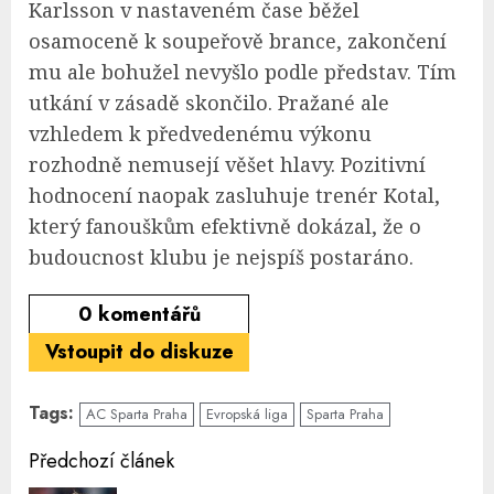
Karlsson v nastaveném čase běžel
osamoceně k soupeřově brance, zakončení
mu ale bohužel nevyšlo podle představ. Tím
utkání v zásadě skončilo. Pražané ale
vzhledem k předvedenému výkonu
rozhodně nemusejí věšet hlavy. Pozitivní
hodnocení naopak zasluhuje trenér Kotal,
který fanouškům efektivně dokázal, že o
budoucnost klubu je nejspíš postaráno.
0
komentářů
Vstoupit do diskuze
Tags:
AC Sparta Praha
Evropská liga
Sparta Praha
Continue
Předchozí článek