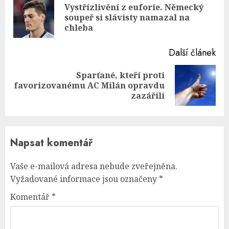
Reading
Vystřízlivění z euforie. Německý
Pre
soupeř si slávisty namazal na
pos
chleba
Další článek
Sparťané, kteří proti
Next
favorizovanému AC Milán opravdu
post:
zazářili
Napsat komentář
Vaše e-mailová adresa nebude zveřejněna.
Vyžadované informace jsou označeny
*
Komentář
*