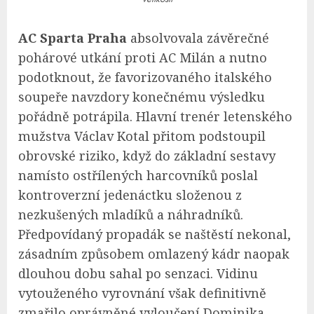
AC Sparta Praha
absolvovala závěrečné
pohárové utkání proti AC Milán a nutno
podotknout, že favorizovaného italského
soupeře navzdory konečnému výsledku
pořádně potrápila. Hlavní trenér letenského
mužstva Václav Kotal přitom podstoupil
obrovské riziko, když do základní sestavy
namísto ostřílených harcovníků poslal
kontroverzní jedenáctku složenou z
nezkušených mladíků a náhradníků.
Předpovídaný propadák se naštěstí nekonal,
zásadním způsobem omlazený kádr naopak
dlouhou dobu sahal po senzaci. Vidinu
vytouženého vyrovnání však definitivně
zmařilo oprávněné vyloučení Dominika