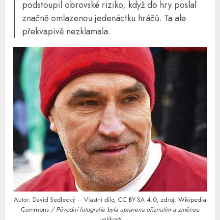
podstoupil obrovské riziko, když do hry poslal
značně omlazenou jedenáctku hráčů. Ta ale
překvapivě nezklamala.
Autor:
David Sedlecký
– Vlastní dílo,
CC BY-SA 4.0
, zdroj:
Wikipedia
Commons
/ Původní fotografie byla upravena oříznutím a změnou
velikosti