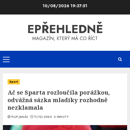
Skip
10/08/2026
19:37:51
to
content
EPŘEHLEDNĚ
MAGAZÍN, KTERÝ MÁ CO ŘÍCT
Primary
Menu
Sport
Ač se Sparta rozloučila porážkou,
odvážná sázka mladíky rozhodně
nezklamala
FILIP JANÁS
11/12/2020
3 MINUTY