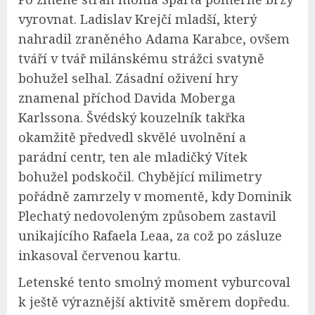
vyrovnat. Ladislav Krejčí mladší, který
nahradil zraněného Adama Karabce, ovšem
tváří v tvář milánskému strážci svatyně
bohužel selhal. Zásadní oživení hry
znamenal příchod Davida Moberga
Karlssona. Švédský kouzelník takřka
okamžitě předvedl skvělé uvolnění a
parádní centr, ten ale mladičký Vítek
bohužel podskočil. Chybějící milimetry
pořádně zamrzely v momentě, kdy Dominik
Plechatý nedovoleným způsobem zastavil
unikajícího Rafaela Leaa, za což po zásluze
inkasoval červenou kartu.
Letenské tento smolný moment vyburcoval
k ještě výraznější aktivitě směrem dopředu.