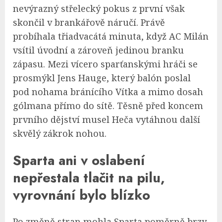
nevýrazný střelecký pokus z první však
skončil v brankářově náručí. Právě
probíhala třiadvacátá minuta, když AC Milán
vsítil úvodní a zároveň jedinou branku
zápasu. Mezi vícero sparťanskými hráči se
prosmýkl Jens Hauge, který balón poslal
pod nohama bránícího Vítka a mimo dosah
gólmana přímo do sítě. Těsně před koncem
prvního dějství musel Heča vytáhnou další
skvělý zákrok nohou.
Sparta ani v oslabení
nepřestala tlačit na pilu,
vyrovnání bylo blízko
Po změně stran mohla Sparta poměrně brzy