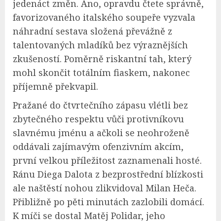
jedenáct změn. Ano, opravdu čtete správně,
favorizovaného italského soupeře vyzvala
náhradní sestava složená převážně z
talentovaných mladíků bez výraznějších
zkušeností. Poměrně riskantní tah, který
mohl skončit totálním fiaskem, nakonec
příjemně překvapil.
Pražané do čtvrtečního zápasu vlétli bez
zbytečného respektu vůči protivníkovu
slavnému jménu a ačkoli se neohroženě
oddávali zajímavým ofenzivním akcím,
první velkou příležitost zaznamenali hosté.
Ránu Diega Dalota z bezprostřední blízkosti
ale naštěstí nohou zlikvidoval Milan Heča.
Přibližně po pěti minutách zazlobili domácí.
K míči se dostal Matěj Polidar, jeho