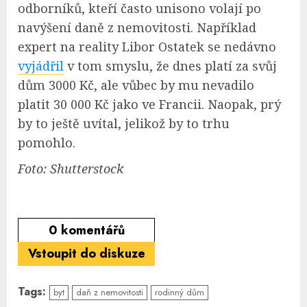
odborníků, kteří často unisono volají po
navýšení daně z nemovitosti. Například
expert na reality Libor Ostatek se nedávno
vyjádřil
v tom smyslu, že dnes platí za svůj
dům 3000 Kč, ale vůbec by mu nevadilo
platit 30 000 Kč jako ve Francii. Naopak, prý
by to ještě uvítal, jelikož by to trhu
pomohlo.
Foto: Shutterstock
0
komentářů
Vstoupit do diskuze
Tags:
byt
daň z nemovitosti
rodinný dům