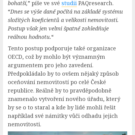
bohatší,
” píše ve své
studii
PAQresearch.
“
Dnes se výše daně počítá na základě systému
složitých koeficientů a velikosti nemovitosti.
Postup však jen velmi špatně zohledňuje
reálnou hodnotu.
“
Tento postup podporuje také organizace
OECD, což by mohlo být významným
argumentem pro jeho zavedení.
Předpokládalo by to ovšem nějaký způsob
oceňování nemovitostí po celé České
republice. Reálně by to pravděpodobně
znamenalo vytvoření nového úřadu, který
by se o to staral a kde by lidé mohli řešit
například své námitky vůči odhadu jejich
nemovitosti.