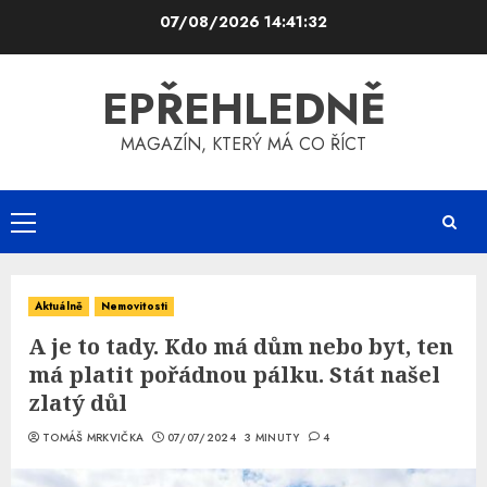
Skip
07/08/2026
14:41:33
to
content
EPŘEHLEDNĚ
MAGAZÍN, KTERÝ MÁ CO ŘÍCT
Primary
Menu
Aktuálně
Nemovitosti
A je to tady. Kdo má dům nebo byt, ten
má platit pořádnou pálku. Stát našel
zlatý důl
TOMÁŠ MRKVIČKA
07/07/2024
3 MINUTY
4