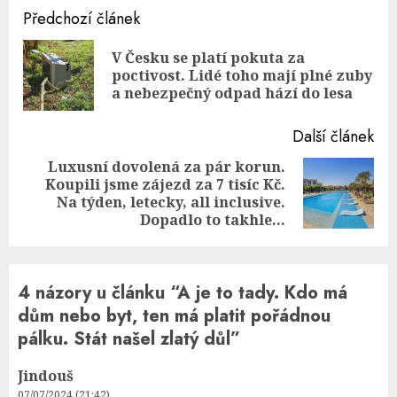
Continue
Předchozí článek
Reading
V Česku se platí pokuta za
Pre
poctivost. Lidé toho mají plné zuby
pos
a nebezpečný odpad hází do lesa
Další článek
Luxusní dovolená za pár korun.
Koupili jsme zájezd za 7 tisíc Kč.
Next
Na týden, letecky, all inclusive.
post:
Dopadlo to takhle…
4 názory u článku “
A je to tady. Kdo má
dům nebo byt, ten má platit pořádnou
pálku. Stát našel zlatý důl
”
Jindouš
07/07/2024 (21:42)