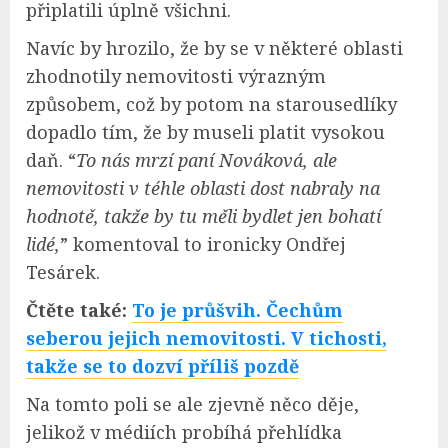
připlatili úplně všichni.
Navíc by hrozilo, že by se v některé oblasti
zhodnotily nemovitosti výrazným
způsobem, což by potom na starousedlíky
dopadlo tím, že by museli platit vysokou
daň. “
To nás mrzí paní Nováková, ale
nemovitosti v téhle oblasti dost nabraly na
hodnotě, takže by tu měli bydlet jen bohatí
lidé,
” komentoval to ironicky Ondřej
Tesárek.
Čtěte také:
To je průšvih. Čechům
seberou jejich nemovitosti. V tichosti,
takže se to dozví příliš pozdě
Na tomto poli se ale zjevně něco děje,
jelikož v médiích probíhá přehlídka