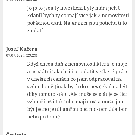
Jo jo to jsou ty investični byty mám jich 6.
Zdanil bych ty co mají více jak 3 nemovitosti
pořádnou daní. Nájemníci jsou potichu ti to
zaplatí.
Josef Kučera
07/07/2024 (23:29)
Když chcou daň z nemovitostí která je moje
a ne státní,tak chci i proplatit veškeré práce
v dnešních cenách co jsem odpracoval na
svém domě.Jinak bych do dnes čekal na být
díky tomuto státu .Ale muže se stát je se lidí
vzbouří už i tak toho mají dost a muže jim
být jedno jestli umřou pod mostem ,hladem
nebo podobně.
Čestmír