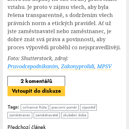
vztahu. Je proto v zájmu všech, aby byla
řešena transparentně, s dodržením všech
právních norm a etických pravidel. Ať už
jste zaměstnavatel nebo zaměstnanec, je
dobré znát svá práva a povinnosti, aby
proces výpovědi proběhl co nejspravedlivěji.
Foto: Shutterstock, zdroj:
Pruvodcepodnikanim
,
Zakonyprolidi
,
MPSV
2
komentářů
Vstoupit do diskuze
Tags:
ochranná lhůta
pracovní poměr
výpověď
zaměstnanec
zaměstnavatel
zkušební doba
Continue
Předchozí článek