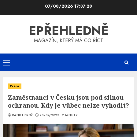
Skip
07/08/2026
17:37:28
to
content
EPŘEHLEDNĚ
MAGAZÍN, KTERÝ MÁ CO ŘÍCT
Primary
Menu
Práce
Zaměstnanci v Česku jsou pod silnou
ochranou. Kdy je vůbec nelze vyhodit?
DANIEL BROŽ
20/09/2023
2 MINUTY