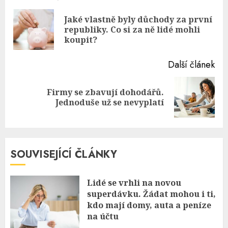
Reading
Jaké vlastně byly důchody za první
Pre
republiky. Co si za ně lidé mohli
pos
koupit?
Další článek
Firmy se zbavují dohodářů.
Next
Jednoduše už se nevyplatí
post:
SOUVISEJÍCÍ ČLÁNKY
Lidé se vrhli na novou
superdávku. Žádat mohou i ti,
kdo mají domy, auta a peníze
na účtu