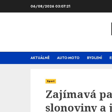
Skip
06/08/2026
03:07:22
to
content
AKTUÁLNĚ
AUTO-MOTO
BYDLENÍ
E
Sport
Zajímavá pa
slonoviny a 