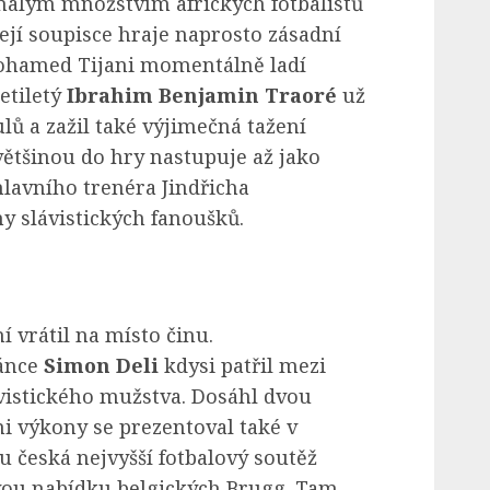
malým množstvím afrických fotbalistů
její soupisce hraje naprosto zásadní
Mohamed Tijani momentálně ladí
etiletý
Ibrahim Benjamin Traoré
už
lů a zažil také výjimečná tažení
ětšinou do hry nastupuje až jako
 hlavního trenéra Jindřicha
y slávistických fanoušků.
í vrátil na místo činu.
ránce
Simon Deli
kdysi patřil mezi
vistického mužstva. Dosáhl dvou
mi výkony se prezentoval také v
 česká nejvyšší fotbalový soutěž
avou nabídku belgických Brugg. Tam