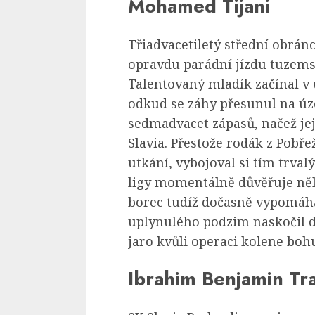
Mohamed Tijani
Třiadvacetiletý střední obrán
opravdu parádní jízdu tuzem
Talentovaný mladík začínal v
odkud se záhy přesunul na úz
sedmadvacet zápasů, načež je
Slavia. Přestože rodák z Pobř
utkání, vybojoval si tím trval
ligy momentálně důvěřuje něk
borec tudíž dočasně vypomáh
uplynulého podzim naskočil do
jaro kvůli operaci kolene boh
Ibrahim Benjamin Tr