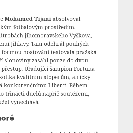
ce
Mohamed Tijani
absolvoval
ským fotbalovým prostředím.
 útrobách jihomoravského Vyškova,
emí Jihlavy. Tam odehrál pouhých
j formou hostování testovala pražská
eží slonoviny zasáhl pouze do dvou
ý přestup. Úřadující šampion Fortuna
olika kvalitním stoperům, africký
á konkurenčnímu Liberci. Během
 třinácti duelů napříč soutěžemi,
užel vynechává.
aoré