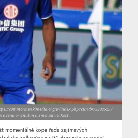
ttps://commons.wikimedia.org/w/index.php?curid=73302525 /
upravena oříznutím a změnou velikosti
těž momentálně kope řada zajímavých