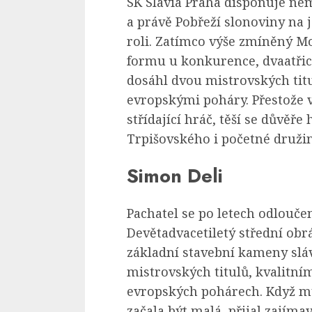
SK Slavia Praha disponuje ne
a právě Pobřeží slonoviny na 
roli. Zatímco výše zmíněný 
formu u konkurence, dvaatřic
dosáhl dvou mistrovských titu
evropskými poháry. Přestože v
střídající hráč, těší se důvěře
Trpišovského i početné družin
Simon Deli
Pachatel se po letech odloučen
Devětadvacetiletý střední ob
základní stavební kameny slá
mistrovských titulů, kvalitní
evropských pohárech. Když mu
začala být malá, přijal zajím