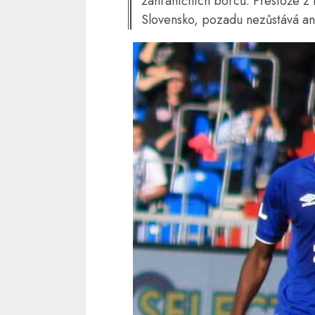
zahraničních borců. Přestože z
Slovensko, pozadu nezůstává ani