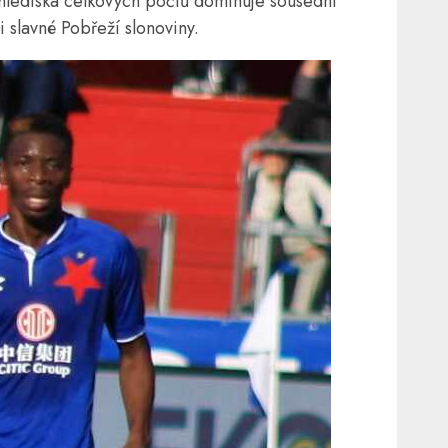
 hlediska celkových počtů dominuje sousední
 slavné Pobřeží slonoviny.