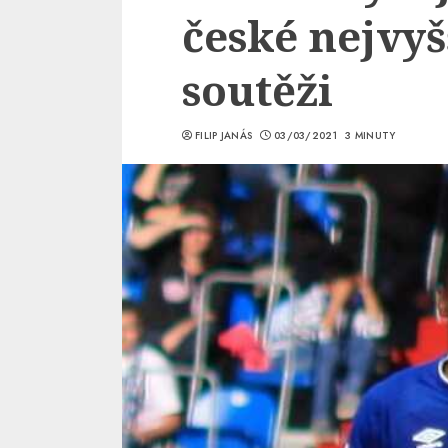
české nejvyš
soutěži
FILIP JANÁS
03/03/2021
3 MINUTY