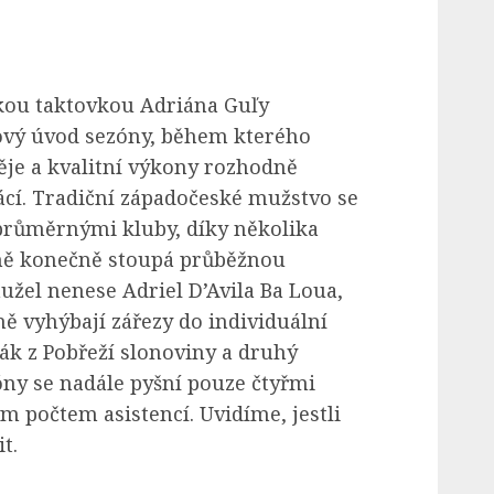
skou taktovkou Adriána Guľy
vý úvod sezóny, během kterého
ěje a kvalitní výkony rozhodně
cí. Tradiční západočeské mužstvo se
růměrnými kluby, díky několika
ně konečně stoupá průběžnou
hužel nenese Adriel D’Avila Ba Loua,
ě vyhýbají zářezy do individuální
odák z Pobřeží slonoviny a druhý
óny se nadále pyšní pouze čtyřmi
 počtem asistencí. Uvidíme, jestli
t.