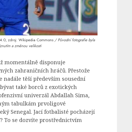
4.0
, zdroj:
Wikipedia Commons
/ Původní fotografie byla
znutím a změnou velikosti
těž momentálně disponuje
ých zahraničních hráčů. Přestože
e nadále těší především sousední
ibývat také borců z exotických
ofenzivní univerzál Abdallah Sima,
žným tabulkám prvoligové
eký Senegal. Jací fotbalisté pocházejí
? To se dozvíte prostřednictvím