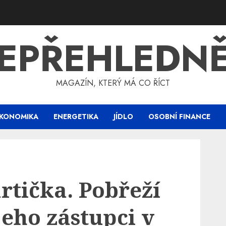
EPŘEHLEDN
MAGAZÍN, KTERÝ MÁ CO ŘÍCT
KONOMIKA
ENERGETIKA
JÍDLO
OSOBNÍ FINANCE
rtička. Pobřeží
jeho zástupci v