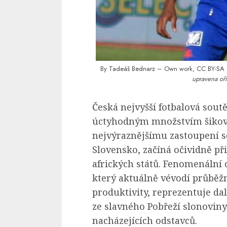
By
Tadeáš Bednarz
– Own work,
CC BY-SA 
upravena oří
Česká nejvyšší fotbalová sou
úctyhodným množstvím šikovn
nejvýraznějšímu zastoupení s
Slovensko, začíná očividně př
afrických států. Fenomenální 
který aktuálně vévodí průbě
produktivity, reprezentuje dal
ze slavného Pobřeží slonoviny
nacházejících odstavců.