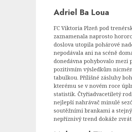
Adriel Ba Loua
FC Viktoria Plzeň pod trenér
zaznamenala naprosto hororo
doslova utopila pohárové nad
nepodávala ani na scéně domá
donedávna pohybovalo mezi p
pozitivním výsledkům nicmé
tabulkou. Přílišné zásluhy bo
kterému se v novém roce úpln
statistik. Čtyřiadvacetiletý r
nejlepší nahrávač minulé sez
soutěžními brankami a stejným
nepříznivý trend dokáže zvráti