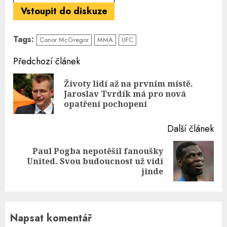
Vstoupit do diskuze
Tags:
Conor McGregor
MMA
UFC
Continue
Předchozí článek
Reading
Životy lidí až na prvním místě.
Pre
Jaroslav Tvrdík má pro nová
pos
opatření pochopení
Další článek
Paul Pogba nepotěšil fanoušky
Next
United. Svou budoucnost už vidí
post:
jinde
Napsat komentář