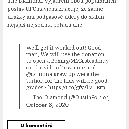
The Diamond. Vyjádření obou populárních
postav
UFC
navíc naznačuje, že žádné
urážky ani podpásové údery do slabin
nejspíš nejsou na pořadu dne.
We'll get it worked out! Good
man, We will use the donation
to open a Boxing/MMA Academy
on the side of town me and
@dc_mma
grew up were the
tuition for the kids will be good
grades.?
https://t.co/gfy7lMUBtp
— The Diamond (@DustinPoirier)
October 8, 2020
0
komentářů