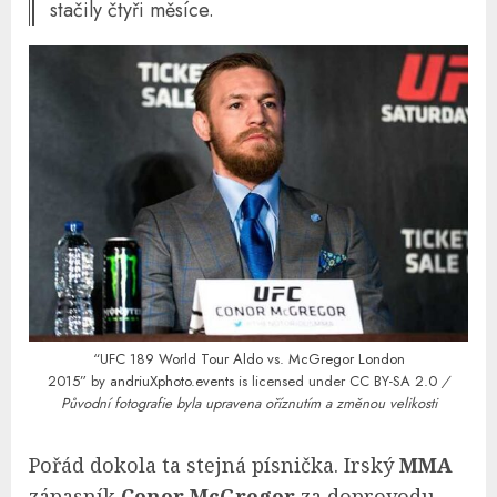
stačily čtyři měsíce.
“UFC 189 World Tour Aldo vs. McGregor London
2015”
by
andriuXphoto.events
is licensed under
CC BY-SA 2.0
/
Původní fotografie byla upravena oříznutím a změnou velikosti
Pořád dokola ta stejná písnička. Irský
MMA
zápasník
Conor McGregor
za doprovodu