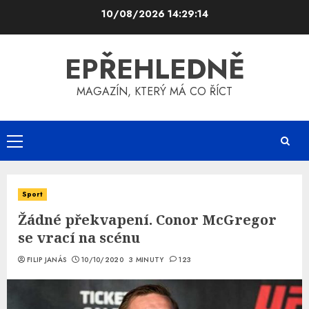
Skip
10/08/2026
14:29:15
to
content
EPŘEHLEDNĚ
MAGAZÍN, KTERÝ MÁ CO ŘÍCT
Primary
Menu
Sport
Žádné překvapení. Conor McGregor
se vrací na scénu
FILIP JANÁS
10/10/2020
3 MINUTY
123