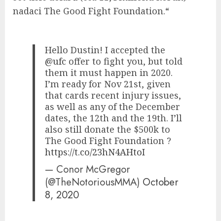
nadaci The Good Fight Foundation.“
Hello Dustin! I accepted the
@ufc
offer to fight you, but told
them it must happen in 2020.
I’m ready for Nov 21st, given
that cards recent injury issues,
as well as any of the December
dates, the 12th and the 19th. I’ll
also still donate the $500k to
The Good Fight Foundation ?
https://t.co/23hN4AHtoI
— Conor McGregor
(@TheNotoriousMMA)
October
8, 2020