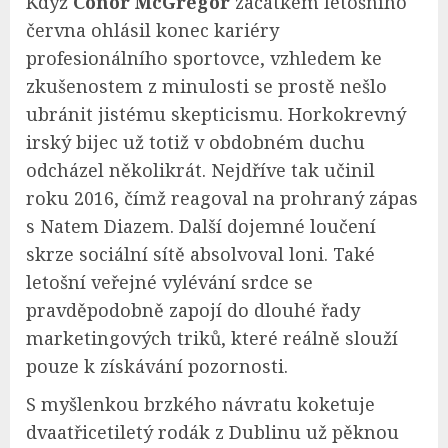
Když
Conor McGregor
začátkem letošního
června ohlásil konec kariéry
profesionálního sportovce, vzhledem ke
zkušenostem z minulosti se prostě nešlo
ubránit jistému skepticismu. Horkokrevný
irský bijec už totiž v obdobném duchu
odcházel několikrát. Nejdříve tak učinil
roku 2016, čímž reagoval na prohraný zápas
s Natem Diazem. Další dojemné loučení
skrze sociální sítě absolvoval loni. Také
letošní veřejné vylévání srdce se
pravděpodobně zapojí do dlouhé řady
marketingových triků, které reálně slouží
pouze k získávání pozornosti.
S myšlenkou brzkého návratu koketuje
dvaatřicetiletý rodák z Dublinu už pěknou