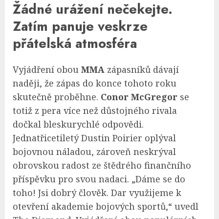
Žádné urážení nečekejte.
Zatím panuje veskrze
přátelská atmosféra
Vyjádření obou
MMA
zápasníků dávají
naději, že zápas do konce tohoto roku
skutečně proběhne.
Conor McGregor
se
totiž z pera více než důstojného rivala
dočkal bleskurychlé odpovědi.
Jednatřicetiletý Dustin Poirier oplýval
bojovnou náladou, zároveň neskrýval
obrovskou radost ze štědrého finančního
příspěvku pro svou nadaci. „Dáme se do
toho! Jsi dobrý člověk. Dar využijeme k
otevření akademie bojových sportů,“ uvedl