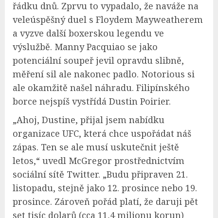
řádku dnů. Zprvu to vypadalo, že naváže na
veleúspěšný duel s Floydem Mayweatherem
a vyzve další boxerskou legendu ve
výslužbě. Manny Pacquiao se jako
potenciální soupeř jevil opravdu slibně,
měření sil ale nakonec padlo. Notorious si
ale okamžitě našel náhradu. Filipínského
borce nejspíš vystřídá Dustin Poirier.
„Ahoj, Dustine, přijal jsem nabídku
organizace UFC, která chce uspořádat náš
zápas. Ten se ale musí uskutečnit ještě
letos,“ uvedl McGregor prostřednictvím
sociální sítě Twitter. „Budu připraven 21.
listopadu, stejně jako 12. prosince nebo 19.
prosince. Zároveň pořád platí, že daruji pět
set tisíc dolarů (cca 11,4 milionu korun)