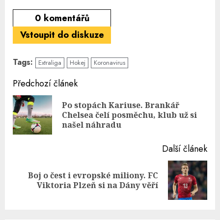
0
komentářů
Vstoupit do diskuze
Tags:
Extraliga
Hokej
Koronavirus
Continue
Předchozí článek
Reading
Po stopách Kariuse. Brankář
Pre
Chelsea čelí posměchu, klub už si
pos
našel náhradu
Další článek
Boj o čest i evropské miliony. FC
Next
Viktoria Plzeň si na Dány věří
post: