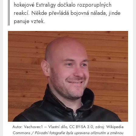
hokejové Extraligy dočkalo rozporuplných
reakcí. Někde převládá bojovná nálada, jinde
panuje vztek.
Autor:
Vachovec1
– Vlastní dílo,
CC BY-SA 3.0
, zdroj:
Wikipedia
Commons
/ Původní fotografie byla upravena oříznutím a změnou