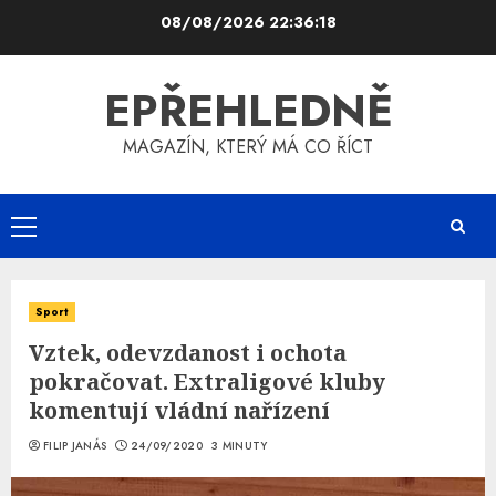
Skip
08/08/2026
22:36:19
to
content
EPŘEHLEDNĚ
MAGAZÍN, KTERÝ MÁ CO ŘÍCT
Primary
Menu
Sport
Vztek, odevzdanost i ochota
pokračovat. Extraligové kluby
komentují vládní nařízení
FILIP JANÁS
24/09/2020
3 MINUTY