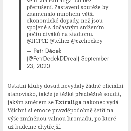
se hrála extraliga dál bez
přerušení. Zastavení soutěže by
znamenalo mnohem větší
ekonomické dopady, než jsou
spojené s dočasným snížením
počtu diváků na stadionu.
@HCPCE
@telhcz
@czehockey
— Petr Dědek
(@PetrDedekDDreal)
September
23, 2020
Ostatní kluby dosud nevydaly žádné oficiální
stanovisko, takže je těžké předběžně soudit,
jakým směrem se
Extraliga
nakonec vydá.
Všichni si emoce pravděpodobně šetří na
výše zmíněnou valnou hromadu, po které
už budeme chytřejší.