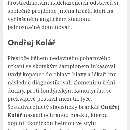
Prostřednictvím nadcházejících odstavců si
společně projdeme jména hráčů, kteří na
vyhlášeném anglickém stadionu
jednoznačně dominovali.
Ondřej Kolář
Přestože během nedávného pohárového
utkání se skotským šampionem inkasoval
tvrdý kopanec do oblasti hlavy a lékaři mu
následně diagnostikovali zlomeninu čelní
dutiny, proti londýnským Kanonýrům se
překvapivě postavil mezi tři tyče.
Šestadvacetiletý slávistický brankář
Ondřej
Kolář
nasadil ochranou masku, kterou
doplnil ikonickou helmou ve stylu