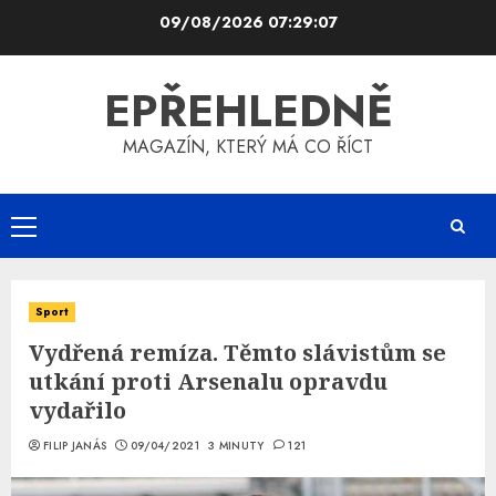
Skip
09/08/2026
07:29:07
to
content
EPŘEHLEDNĚ
MAGAZÍN, KTERÝ MÁ CO ŘÍCT
Primary
Menu
Sport
Vydřená remíza. Těmto slávistům se
utkání proti Arsenalu opravdu
vydařilo
FILIP JANÁS
09/04/2021
3 MINUTY
121