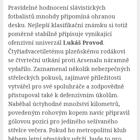
Pravidelné hodnocení slávistických
fotbalistů mnohdy připomíná ohranou
desku. Nejlepší klasifikační známku si totiž
poměrně stabilně připisuje vynikající
ofenzivní univerzál
Lukáš Provod
.
Čtyřiadvacetiletému plzeňskému rodákovi
se čtvrteční utkání proti Arsenalu náramně
vydařilo. Zaznamenal několik nebezpečných
střeleckých pokusů, zajímavé příležitosti
vytvářel pro své spoluhráče a zodpovědně
přistupoval také k defenzivním úkolům.
Naběhal úctyhodné množství kilometrů,
povedeným rohovým kopem navíc připravil
gólovou pozici pro jediného sešívaného
střelce večera. Pokud ho metropolitní klub
během letní přestávky udrží, bude to pro