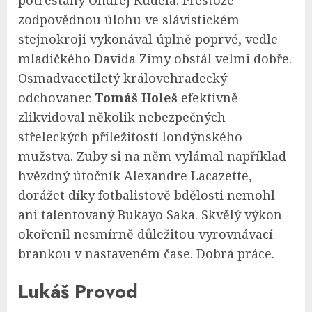
potrestaný Ondřej Kúdela. Přestože
zodpovědnou úlohu ve slávistickém
stejnokroji vykonával úplně poprvé, vedle
mladičkého Davida Zimy obstál velmi dobře.
Osmadvacetiletý královehradecký
odchovanec
Tomáš Holeš
efektivně
zlikvidoval několik nebezpečných
střeleckých příležitostí londýnského
mužstva. Zuby si na něm vylámal například
hvězdný útočník Alexandre Lacazette,
dorážet díky fotbalistově bdělosti nemohl
ani talentovaný Bukayo Saka. Skvělý výkon
okořenil nesmírně důležitou vyrovnávací
brankou v nastaveném čase. Dobrá práce.
Lukáš Provod