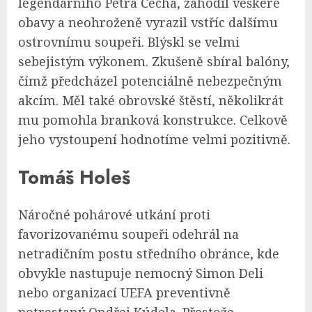
legendárního Petra Čecha, zahodil veškeré
obavy a neohroženě vyrazil vstříc dalšímu
ostrovnímu soupeři. Blýskl se velmi
sebejistým výkonem. Zkušeně sbíral balóny,
čímž předcházel potenciálně nebezpečným
akcím. Měl také obrovské štěstí, několikrát
mu pomohla branková konstrukce. Celkově
jeho vystoupení hodnotíme velmi pozitivně.
Tomáš Holeš
Náročné pohárové utkání proti
favorizovanému soupeři odehrál na
netradičním postu středního obránce, kde
obvykle nastupuje nemocný Simon Deli
nebo organizací UEFA preventivně