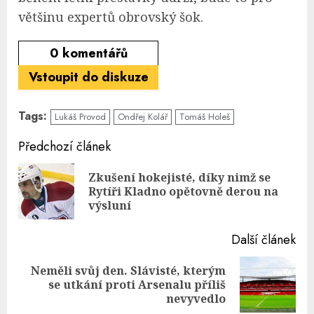
většinu expertů obrovský šok.
0
komentářů
Vstoupit do diskuze
Tags:
Lukáš Provod
Ondřej Kolář
Tomáš Holeš
Continue
Předchozí článek
Reading
Zkušení hokejisté, díky nimž se
Pre
Rytíři Kladno opětovně derou na
pos
výsluní
Další článek
Neměli svůj den. Slávisté, kterým
Next
se utkání proti Arsenalu příliš
post:
nevyvedlo