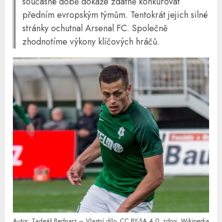
současné době dokáže zdatně konkurovat
předním evropským týmům. Tentokrát jejich silné
stránky ochutnal Arsenal FC. Společně
zhodnotíme výkony klíčových hráčů.
Autor:
Tadeáš Bednarz
– Vlastní dílo,
CC BY-SA 4.0
, zdroj:
Wikipedia