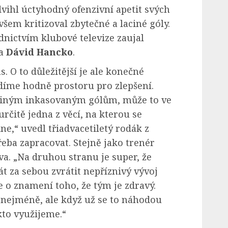
ihl úctyhodný ofenzivní apetit svých
šem kritizoval zbytečné a laciné góly.
nictvím klubové televize zaujal
ta
Dávid Hancko
.
. O to důležitější je ale konečné
idíme hodně prostoru pro zlepšení.
ciným inkasovaným gólům, může to ve
určitě jedna z věcí, na kterou se
,“ uvedl třiadvacetiletý rodák z
třeba zapracovat. Stejně jako trenér
va. „Na druhou stranu je super, že
t za sebou zvrátit nepříznivý vývoj
e o znamení toho, že tým je zdravý.
o nejméně, ale když už se to náhodou
kto využijeme.“