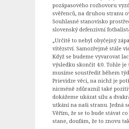
pozápasového rozhovoru vyzdv
svěřenců, na druhou stranu ov
Souhlasné stanovisko prostřed
slovenský defenzivní fotbalis
„Určitě to nebyl obyčejný zápas
vítězství. Samozřejmě stále v
Když se budeme vyvarovat la
výsledku skončit 4:0. Tohle je 
musíme soustředit během týdne
Prievidze věci, na nichž je po
nicméně zdůraznil také poziti
dokážeme ukázat sílu a dvakrá
utkání na naši stranu. Jedná s
Věřím, že se to bude stávat c
stane, doufám, že to znovu ta