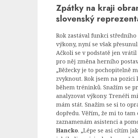
Zpátky na kraji obra
slovenský reprezent
Rok zastával funkci středního
výkony, nyní se však přesunul
Ačkoli se v podstatě jen vráti
pro něj změna herního posta
„Běžecky je to pochopitelně 
zvyknout. Rok jsem na pozici
během tréninků. Snažím se pr
analyzovat výkony. Trenéři mi
mám stát. Snažím se si to op
dopředu. Věřím, že mi to tam
zaznamenám asistenci a pomo
Hancko
. „Lépe se asi cítím 