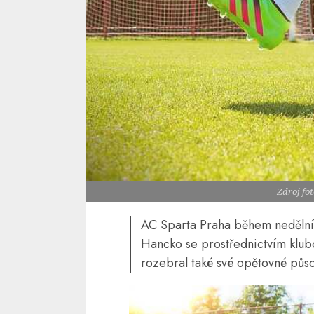
Zdroj fo
AC Sparta Praha během nedělníh
Hancko se prostřednictvím klubo
rozebral také své opětovné půso