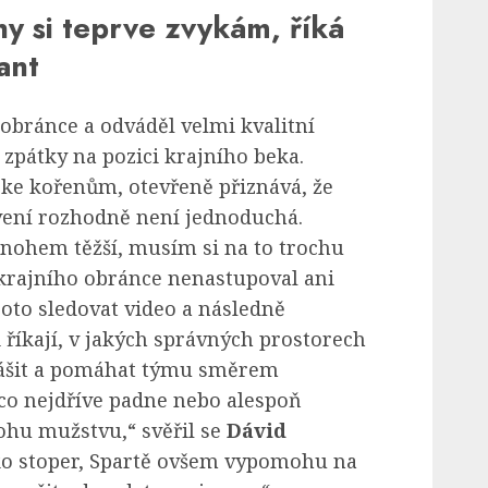
ny si teprve zvykám, říká
ant
 obránce a odváděl velmi kvalitní
 zpátky na pozici krajního beka.
l ke kořenům, otevřeně přiznává, že
vení rozhodně není jednoduchá.
mnohem těžší, musím si na to trochu
 krajního obránce nenastupoval ani
oto sledovat video a následně
 říkají, v jakých správných prostorech
rášit a pomáhat týmu směrem
 co nejdříve padne nebo alespoň
hu mužstvu,“ svěřil se
Dávid
jako stoper, Spartě ovšem vypomohu na