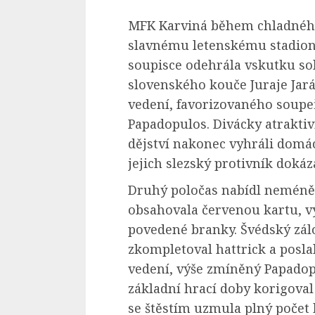
MFK Karviná během chladného
slavnému letenskému stadionu
soupisce odehrála vskutku so
slovenského kouče Juraje Jar
vedení, favorizovaného soupeř
Papadopulos. Divácky atrakti
dějství nakonec vyhráli domácí,
jejich slezský protivník dokáz
Druhý poločas nabídl neméně
obsahovala červenou kartu, v
povedené branky. Švédský zál
zkompletoval hattrick a posla
vedení, výše zmíněný Papado
základní hrací doby korigoval
se štěstím uzmula plný počet