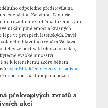
dělního odpoledne představila na
ala jedenáctou Karvinou. Fanoušci
ému rozdílu mezi oběma tuzemskými
navé utkání plné emocí a krásných
 lépe ve prospěch letenských. Pavel
dvolaného hlavního trenéra Václava
 televize pochválil ofenzivní sekci,
zbytečně vysoké množství
ě se k letenskému skóre během
pasů
vyjádřil také slovenský fotbalista
hé době opět nastupuje na pozici
ná překvapivých zvratů a
vních akcí