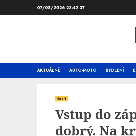
Skip
07/08/2026
23:42:38
to
content
AKTUÁLNĚ
AUTO-MOTO
BYDLENÍ
E
Sport
Vstup do zá
dobrý. Na kr