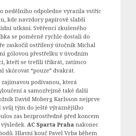
 nedělního odpoledne vyrazila vstříc
, kde navzdory papírově slabší
lidní utkání. Svěřenci zkušeného
ábka se poměrně rychle dostali do
e zaskočil ostřílený útočník Michal
vní gólovou přestřelku v úvodním
 kteří se trefili třikrát, zatímco
al skórovat “pouze” dvakrát.
 zajímavou podívanou, která
yloučení a samozřejmě také další
ožník David Moberg Karlsson nejprve
l svůj tým do ještě výraznějšího
pulos zas bezprostředně před koncem
 výsledek.
AC Sparta Praha
nakonec
 bodů. Hlavní kouč Pavel Vrba během