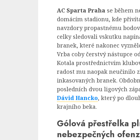
AC Sparta Praha
se během ne
domácím stadionu, kde přivít
navzdory propastnému bodov
celky sledovali vskutku napí
branek, které nakonec vyznělo
Vrba coby čerstvý nástupce o
Kotala prostřednictvím klubové
radost mu naopak neučinilo 
inkasovaných branek. Obdobn
posledních dvou ligových zá
Dávid Hancko
, který po dlou
krajního beka.
Gólová přestřelka pl
nebezpečných ofenzi