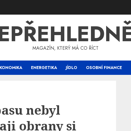
EPŘEHLEDN
MAGAZÍN, KTERÝ MÁ CO ŘÍCT
KONOMIKA
ENERGETIKA
JÍDLO
OSOBNÍ FINANCE
pasu nebyl
aji obrany si