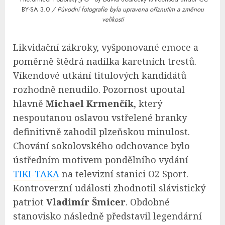
BY-SA 3.0
​/ Původní fotografie byla upravena oříznutím a změnou
velikosti
Likvidační zákroky, vyšponované emoce a
poměrně štědrá nadílka karetních trestů.
Víkendové utkání titulových kandidátů
rozhodně nenudilo. Pozornost upoutal
hlavně
Michael Krmenčík
, který
nespoutanou oslavou vstřelené branky
definitivně zahodil plzeňskou minulost.
Chování sokolovského odchovance bylo
ústředním motivem pondělního vydání
TIKI-TAKA
na televizní stanici O2 Sport.
Kontroverzní události zhodnotil slávistický
patriot
Vladimír Šmicer
. Obdobné
stanovisko následně představil legendární