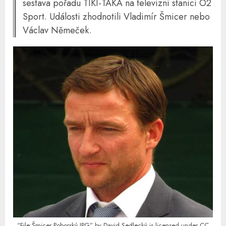
sestava pořadu TIKI-TAKA na televizní stanici O2
Sport. Události zhodnotili Vladimír Šmicer nebo
Václav Němeček.
“File:Šmicer Poborský.JPG”
by
David Sedlecký
is licensed under
CC