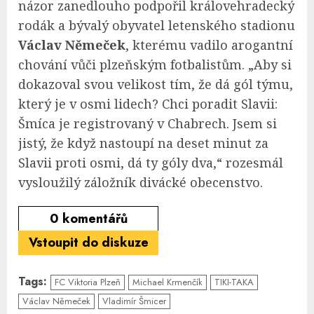
názor zanedlouho podpořil královehradecký
rodák a bývalý obyvatel letenského stadionu
Václav Němeček
, kterému vadilo arogantní
chování vůči plzeňským fotbalistům. „Aby si
dokazoval svou velikost tím, že dá gól týmu,
který je v osmi lidech? Chci poradit Slavii:
Šmíca je registrovaný v Chabrech. Jsem si
jistý, že když nastoupí na deset minut za
Slavii proti osmi, dá ty góly dva,“ rozesmál
vysloužilý záložník divácké obecenstvo.
0
komentářů
Vstoupit do diskuze
Tags:
FC Viktoria Plzeň
Michael Krmenčík
TIKI-TAKA
Václav Němeček
Vladimír Šmicer