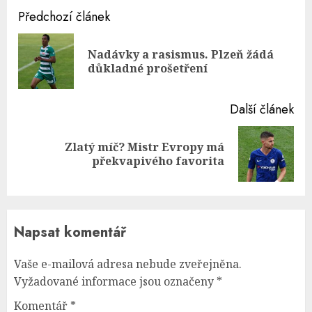
Continue
Předchozí článek
Reading
Nadávky a rasismus. Plzeň žádá
Pre
důkladné prošetření
pos
Další článek
Zlatý míč? Mistr Evropy má
Next
překvapivého favorita
post:
Napsat komentář
Vaše e-mailová adresa nebude zveřejněna.
Vyžadované informace jsou označeny
*
Komentář
*