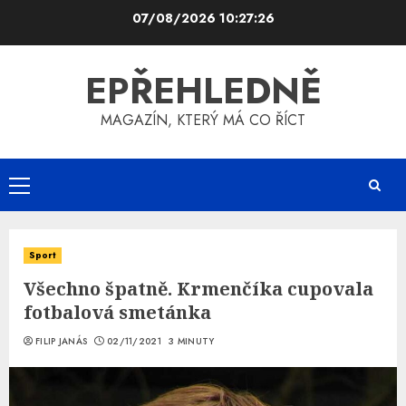
Skip
07/08/2026
10:27:27
to
content
EPŘEHLEDNĚ
MAGAZÍN, KTERÝ MÁ CO ŘÍCT
Primary
Menu
Sport
Všechno špatně. Krmenčíka cupovala
fotbalová smetánka
FILIP JANÁS
02/11/2021
3 MINUTY