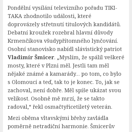
Pondělní vysílání televizního pořadu TIKI-
TAKA zhodnotilo události, které
doprovázely střetnutí titulových kandidátů.
Debatní kroužek rozebral hlavní důvody
Krmenčíkova všudypřítomného lynčování.
Osobní stanovisko nabídl slávistický patriot
Vladimír Šmicer
. „Myslím, že spálil veškeré
mosty, které v Plzni měl. Jestli tam měl
nějaké známé a kamarády… po tom, co bylo
s Olomoucí a teď, tak to je konec. To, jak se
zachoval, není dobře. Měl spíše ukázat svou
velikost. Osobně mě mrzí, že se takto
radoval,“ řekl osmačtyřicetiletý veterán.
Mezi oběma vltavskými břehy zavládla
poměrně netradiční harmonie. Šmicerův