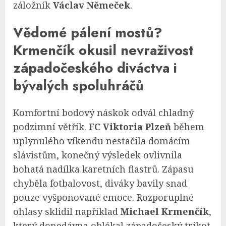
záložník
Václav Němeček
.
Vědomé pálení mostů?
Krmenčík okusil nevraživost
západočeského diváctva i
bývalých spoluhráčů
Komfortní bodový náskok odvál chladný
podzimní větřík.
FC Viktoria Plzeň
během
uplynulého víkendu nestačila domácím
slávistům, konečný výsledek ovlivnila
bohatá nadílka karetních flastrů. Zápasu
chyběla fotbalovost, diváky bavily snad
pouze vyšponované emoce. Rozporuplné
ohlasy sklidil například
Michael Krmenčík
,
který donedávna oblékal západočeský trikot.