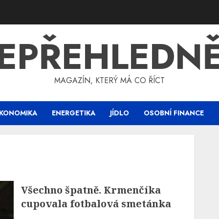
EPŘEHLEDN
MAGAZÍN, KTERÝ MÁ CO ŘÍCT
KONOMIKA
ENERGETIKA
JÍDLO
OSOBNÍ FINANCE
Všechno špatně. Krmenčíka
cupovala fotbalová smetánka