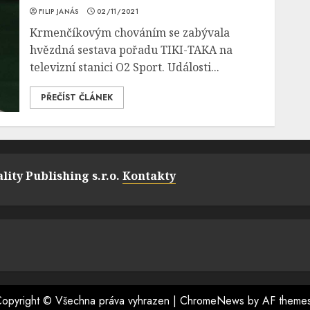
FILIP JANÁS
02/11/2021
Krmenčíkovým chováním se zabývala
hvězdná sestava pořadu TIKI-TAKA na
televizní stanici O2 Sport. Události...
PŘEČÍST ČLÁNEK
lity Publishing s.r.o.
Kontakty
opyright © Všechna práva vyhrazen
|
ChromeNews
by AF theme