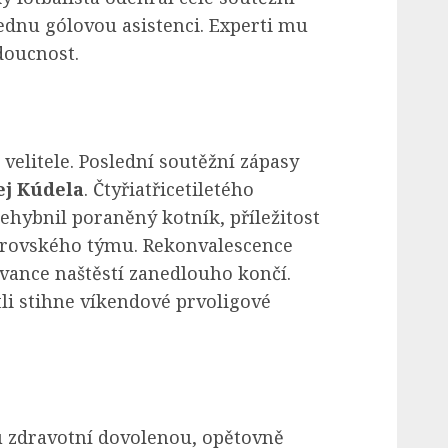
ednu gólovou asistenci. Experti mu
doucnost.
 velitele. Poslední soutěžní zápasy
j Kúdela
. Čtyřiatřicetiletého
hybnil poraněný kotník, příležitost
strovského týmu. Rekonvalescence
ance naštěstí zanedlouho končí.
li stihne víkendové prvoligové
 zdravotní dovolenou, opětovně