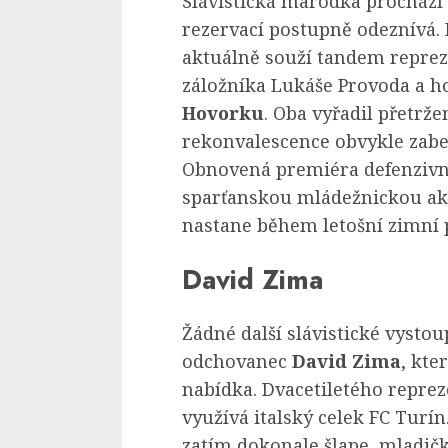
Slávistická marodka prochází 
rezervací postupně odeznívá.
aktuálně souží tandem repreze
záložníka Lukáše Provoda a 
Hovorku
. Oba vyřadil přetrže
rekonvalescence obvykle zabe
Obnovená premiéra defenzivníh
sparťanskou mládežnickou aka
nastane během letošní zimní 
David Zima
Žádné další slávistické vysto
odchovanec
David Zima
, kte
nabídka. Dvacetiletého repr
využívá italský celek FC Turí
zatím dokonale šlape, mladičk