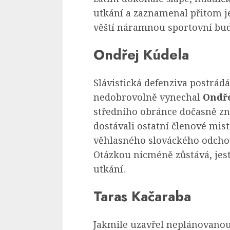
utkání a zaznamenal přitom j
věští náramnou sportovní bu
Ondřej Kúdela
Slávistická defenziva postrádá
nedobrovolně vynechal
Ondře
středního obránce dočasně zne
dostávali ostatní členové mi
věhlasného slováckého odchov
Otázkou nicméně zůstává, jest
utkání.
Taras Kačaraba
Jakmile uzavřel neplánovanou