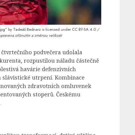
jpg”
by
Tadeáš Bednarz
is licensed under
CC BY-SA 4.0
/
upravena oříznutím a změnou velikosti
čtvrtečního podvečera udolala
urenta, rozpustilou náladu částečně
olestivá havárie defenzivních
a slávistické utrpení. Kombinace
lánovaných zdravotních omluvenek
alentovaných stoperů. Českému
.