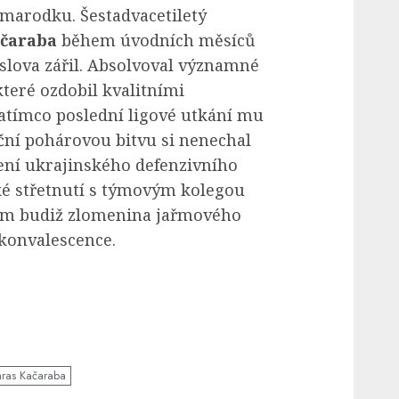
 marodku. Šestadvacetiletý
ačaraba
během úvodních měsíců
slova zářil. Absolvoval významné
teré ozdobil kvalitními
Zatímco poslední ligové utkání mu
ční pohárovou bitvu si nenechal
ení ukrajinského defenzivního
ké střetnutí s týmovým kolegou
m budiž zlomenina jařmového
konvalescence.
aras Kačaraba