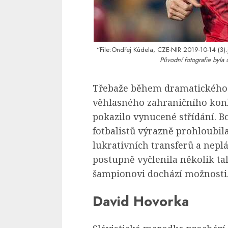
“File:Ondřej Kúdela, CZE-NIR 2019-10-14 (3).
Původní fotografie byla 
Třebaže během dramatického 
věhlasného zahraničního konk
pokazilo vynucené střídání. B
fotbalistů výrazně prohloubil
lukrativních transferů a nep
postupně vyčlenila několik t
šampionovi dochází možnosti
David Hovorka