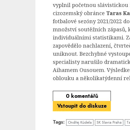
vyplnil početnou slávistickou
cizozemský obránce
Taras K
fotbalové sezóny 2021/2022 do
množství soutěžních zápasů, k
individuálními statistikami. 
zapovědělo nachlazení, čtvrte
uniknout. Bezchybné vystoup
specialisty narušilo dramatic
Aihamem Ousouem. Výsledke
oblouku a několikatýdenní re
0
komentářů
Vstoupit do diskuze
Tags:
Ondřej Kúdela
SK Slavia Praha
T