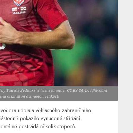
" by Tadeáš Bednarz is licensed under CC BY-SA 4.0 / Původní
vena oříznutím a změnou velikosti
večera udolala věhlasného zahraničního
částečně pokazilo vynucené střídání.
ntálně postrádá několik stoperů.