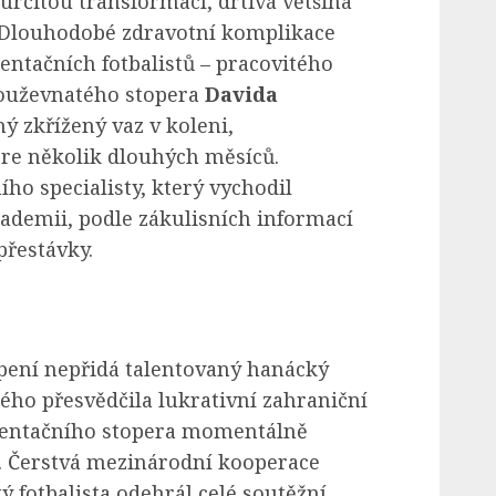
určitou transformací, drtivá většina
 Dlouhodobé zdravotní komplikace
ntačních fotbalistů – pracovitého
houževnatého stopera
Davida
ný zkřížený vaz v koleni,
re několik dlouhých měsíců.
o specialisty, který vychodil
demii, podle zákulisních informací
přestávky.
upení nepřidá talentovaný hanácký
rého přesvědčila lukrativní zahraniční
ezentačního stopera momentálně
n. Čerstvá mezinárodní kooperace
ý fotbalista odehrál celé soutěžní