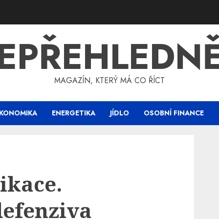
EPŘEHLEDN
MAGAZÍN, KTERÝ MÁ CO ŘÍCT
KONOMIKA
ENERGETIKA
JÍDLO
OSOBNÍ FINANCE
ikace.
defenziva