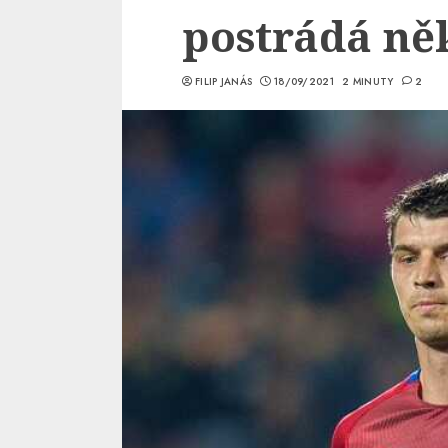
postrádá ně
FILIP JANÁS
18/09/2021
2 MINUTY
2