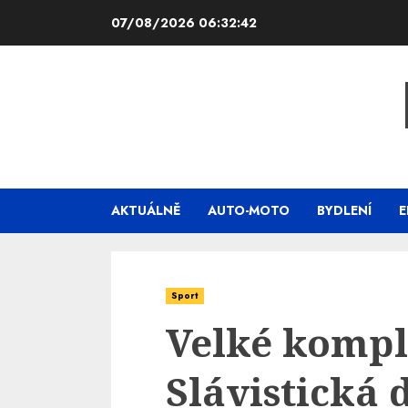
Skip
07/08/2026
06:32:43
to
content
AKTUÁLNĚ
AUTO-MOTO
BYDLENÍ
E
Sport
Velké kompl
Slávistická 