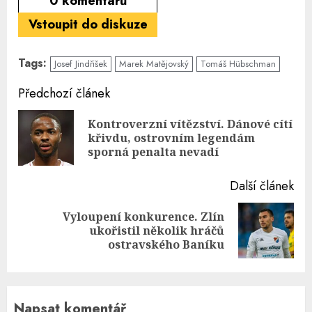
0
komentářů
Vstoupit do diskuze
Tags:
Josef Jindřišek
Marek Matějovský
Tomáš Hübschman
Continue
Předchozí článek
Reading
Kontroverzní vítězství. Dánové cítí
Pre
křivdu, ostrovním legendám
pos
sporná penalta nevadí
Další článek
Vyloupení konkurence. Zlín
Next
ukořistil několik hráčů
post:
ostravského Baníku
Napsat komentář