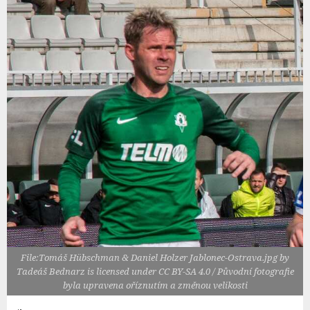
File:Tomáš Hübschman & Daniel Holzer Jablonec-Ostrava.jpg by
Tadeáš Bednarz is licensed under CC BY-SA 4.0 / Původní fotografie
byla upravena oříznutím a změnou velikosti