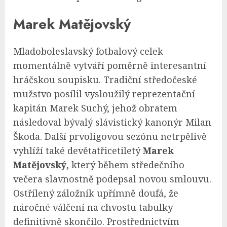
Marek Matějovský
Mladoboleslavský fotbalový celek
momentálně vytváří poměrně interesantní
hráčskou soupisku. Tradiční středočeské
mužstvo posílil vysloužilý reprezentační
kapitán Marek Suchý, jehož obratem
následoval bývalý slávistický kanonýr Milan
Škoda. Další prvoligovou sezónu netrpělivě
vyhlíží také devětatřicetiletý
Marek
Matějovský
, který během středečního
večera slavnostně podepsal novou smlouvu.
Ostřílený záložník upřímně doufá, že
náročné válčení na chvostu tabulky
definitivně skončilo. Prostřednictvím