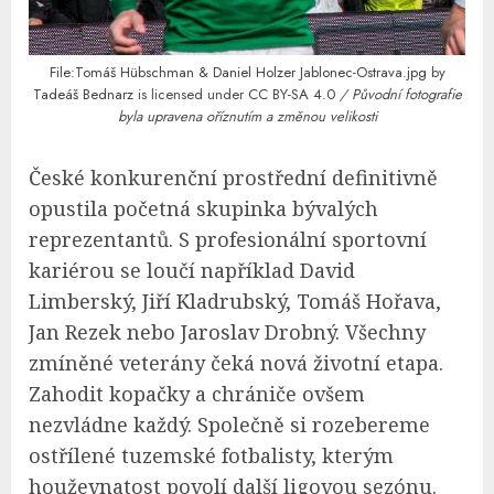
File:Tomáš Hübschman & Daniel Holzer Jablonec-Ostrava.jpg
by
Tadeáš Bednarz
is licensed under
CC BY-SA 4.0
/ Původní fotografie
byla upravena oříznutím a změnou velikosti
České konkurenční prostřední definitivně
opustila početná skupinka bývalých
reprezentantů. S profesionální sportovní
kariérou se loučí například David
Limberský, Jiří Kladrubský, Tomáš Hořava,
Jan Rezek nebo Jaroslav Drobný. Všechny
zmíněné veterány čeká nová životní etapa.
Zahodit kopačky a chrániče ovšem
nezvládne každý. Společně si rozebereme
ostřílené tuzemské fotbalisty, kterým
houževnatost povolí další ligovou sezónu.