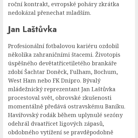
roční kontrakt, evropské poháry zkrátka
nedokázal přenechat mladším.
Jan Laštůvka
Profesionální fotbalovou kariéru ozdobil
několika zahraničními štacemi. Životopis
úspěšného devětatřicetiletého brankáře
zdobí Šachtar Doněck, Fulham, Bochum,
West Ham nebo FK Dnipro. Bývalý
mládežnický reprezentant Jan Laštůvka
procestoval svět, obrovské zkušenosti
momentálně předává ostravskému Baníku.
Havířovský rodák během uplynulé sezóny
odehrál dvaatřicet ligových zápasů,
obdobného vytížení se pravděpodobně