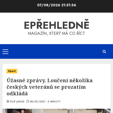
Skip
07/08/2026
21:51:57
to
content
EPŘEHLEDNĚ
MAGAZÍN, KTERÝ MÁ CO ŘÍCT
Primary
Menu
Sport
Úžasné zprávy. Loučení několika
českých veteránů se prozatím
odkládá
FILIP JANÁS
08/07/2021
2 MINUTY