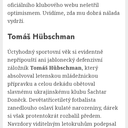
oficiálního klubového webu nešetřil
optimismem. Uvidíme, zda mu dobrá nálada
vydrží.
Tomáš Hübschman
Úctyhodný sportovní věk si evidentně
nepřipouští ani jablonecký defenzivní
záložník
Tomáš Hübschman
, který
absolvoval letenskou mládežnickou
přípravku a celou dekádu obětoval
slavnému ukrajinskému klubu Šachtar
Doněck. Devětatřicetiletý fotbalista
zanedlouho oslaví kulaté narozeniny, dárek
si však protentokrát rozbalil předem.
Navzdory viditelným letokruhům podepsal