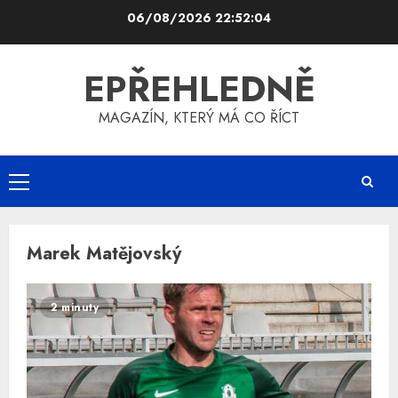
Skip
06/08/2026
22:52:04
to
content
EPŘEHLEDNĚ
MAGAZÍN, KTERÝ MÁ CO ŘÍCT
Primary
Menu
Marek Matějovský
2 minuty