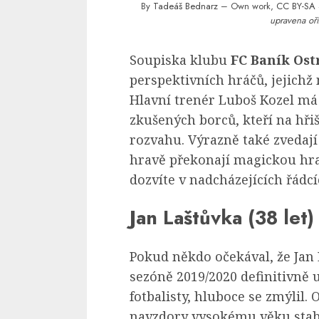
By
Tadeáš Bednarz
– Own work,
CC BY-SA 
upravena oří
Soupiska klubu
FC Baník Ost
perspektivních hráčů, jejichž
Hlavní trenér Luboš Kozel má 
zkušených borců, kteří na hřiš
rozvahu. Výrazně také zvedaj
hravě překonají magickou hran
dozvíte v nadcházejících řádcí
Jan Laštůvka (38 let)
Pokud někdo očekával, že Jan
sezóně 2019/2020 definitivně 
fotbalisty, hluboce se zmýlil. 
navzdory vysokému věku stabi