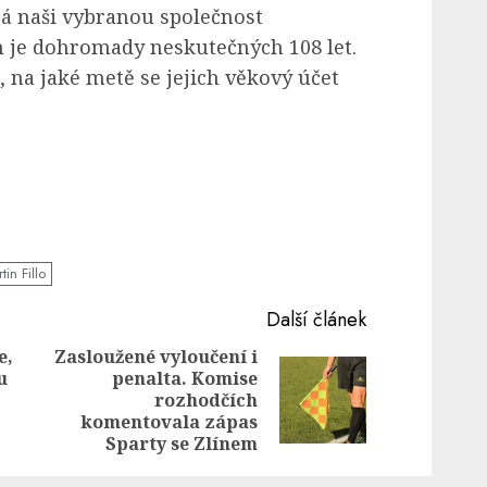
rá naši vybranou společnost
m je dohromady neskutečných 108 let.
, na jaké metě se jejich věkový účet
tin Fillo
Další článek
e,
Zasloužené vyloučení i
u
penalta. Komise
Previous
Next
rozhodčích
post:
post:
komentovala zápas
Sparty se Zlínem