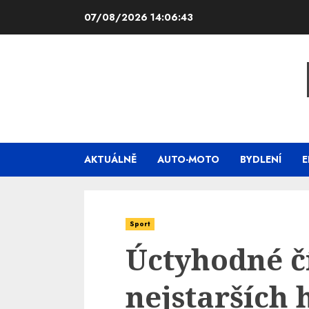
Skip
07/08/2026
14:06:44
to
content
AKTUÁLNĚ
AUTO-MOTO
BYDLENÍ
E
Sport
Úctyhodné čí
nejstarších 