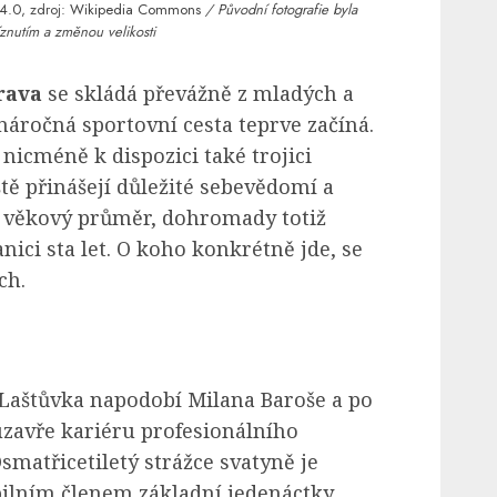
4.0
, zdroj:
Wikipedia Commons
/ Původní fotografie byla
znutím a změnou velikosti
rava
se skládá převážně z mladých a
 náročná sportovní cesta teprve začíná.
nicméně k dispozici také trojici
tě přinášejí důležité sebevědomí a
í věkový průměr, dohromady totiž
ici sta let. O koho konkrétně jde, se
ch.
 Laštůvka napodobí Milana Baroše a po
uzavře kariéru profesionálního
Osmatřicetiletý strážce svatyně je
lním členem základní jedenáctky,