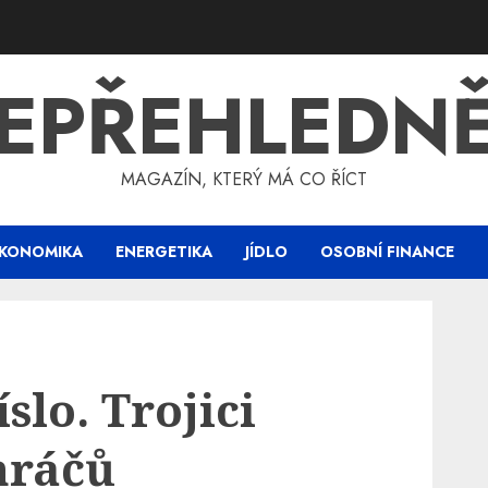
EPŘEHLEDN
MAGAZÍN, KTERÝ MÁ CO ŘÍCT
KONOMIKA
ENERGETIKA
JÍDLO
OSOBNÍ FINANCE
slo. Trojici
hráčů