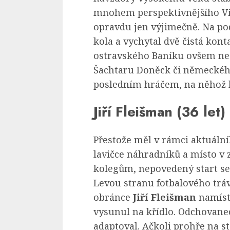
mnohem perspektivnějšího Vik
opravdu jen výjimečně. Na po
kola a vychytal dvě čistá kon
ostravského Baníku ovšem nez
Šachtaru Doněck či německéh
posledním hráčem, na něhož b
Jiří Fleišman (36 let)
Přestože měl v rámci aktuální
lavičce náhradníků a místo v 
kolegům, nepovedený start sez
Levou stranu fotbalového tráv
obránce
Jiří Fleišman
namíst
vysunul na křídlo. Odchovane
adaptoval. Ačkoli prohře na s