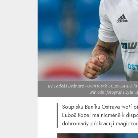
By Tadeáš Bednarz - Own work, CC BY-SA 4.0, h
Původní fotografie byla 
Soupisku Baníku Ostrava tvoří p
Luboš Kozel má nicméně k dispoz
dohromady překračují magickou h