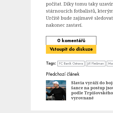
počítat. Díky tomu taky uzaví
stárnoucích fotbalistů, který
Určitě bude zajímavé sledovat
nakonec zastaví.
0
komentářů
Vstoupit do diskuze
Tags:
FC Baník Ostrava
Jiří Fleišman
Mar
Continue
Předchozí článek
Reading
Slavia vyráží do boj
šance na postup jso
podle Trpišovského
vyrovnané