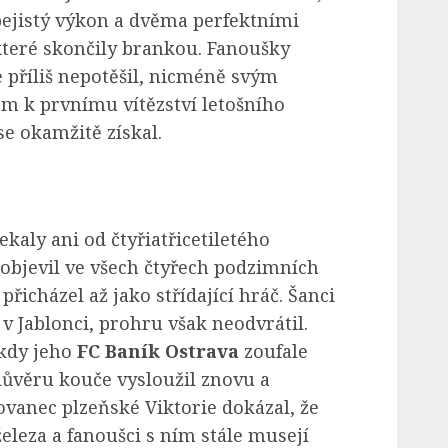
bejistý výkon a dvěma perfektními
které skončily brankou. Fanoušky
e příliš nepotěšil, nicméně svým
 k prvnímu vítězství letošního
se okamžitě získal.
kaly ani od čtyřiatřicetiletého
m objevil ve všech čtyřech podzimních
přicházel až jako střídající hráč. Šanci
v Jablonci, prohru však neodvrátil.
 kdy jeho
FC Baník Ostrava
zoufale
 důvěru kouče vysloužil znovu a
vanec plzeňské Viktorie dokázal, že
eleza a fanoušci s ním stále musejí