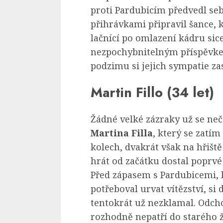
proti Pardubicím předvedl se
přihrávkami připravil šance, 
lačnící po omlazení kádru sic
nezpochybnitelným příspěvkem
podzimu si jejich sympatie za
Martin Fillo (34 let)
Žádné velké zázraky už se neče
Martina Filla
, který se zatí
kolech, dvakrát však na hřiště 
hrát od začátku dostal poprvé 
Před zápasem s Pardubicemi,
potřeboval urvat vítězství, si
tentokrát už nezklamal. Odcho
rozhodně nepatří do starého ž