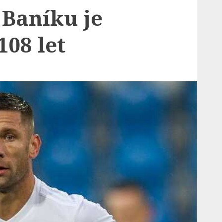
 Baníku je
08 let