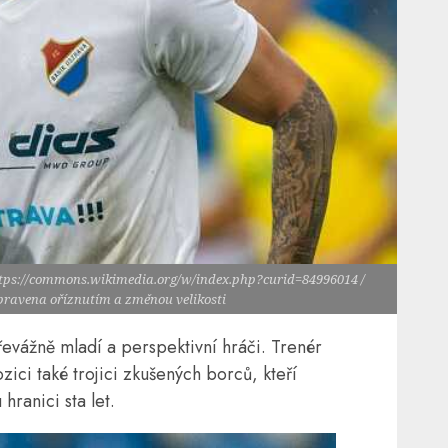
ttps://commons.wikimedia.org/w/index.php?curid=84996014 /
upravena oříznutím a změnou velikosti
řevážně mladí a perspektivní hráči. Trenér
ici také trojici zkušených borců, kteří
ranici sta let.