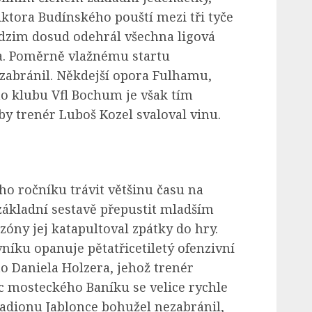
tora Budínského pouští mezi tři tyče
dzim dosud odehrál všechna ligová
ta. Poměrně vlažnému startu
abránil. Někdejší opora Fulhamu,
o klubu Vfl Bochum je však tím
y trenér Luboš Kozel svaloval vinu.
ho ročníku trávit většinu času na
základní sestavě přepustit mladším
óny jej katapultoval zpátky do hry.
níku opanuje pětatřicetiletý ofenzivní
o Daniela Holzera, jehož trenér
c mosteckého Baníku se velice rychle
tadionu Jablonce bohužel nezabránil,