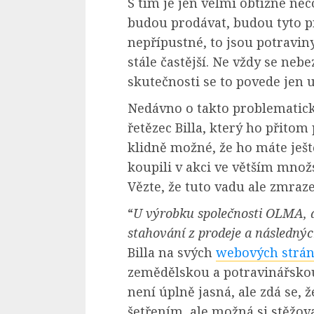
S tím je jen velmi obtížné něc
budou prodávat, budou tyto p
nepřípustné, to jsou potravin
stále častější. Ne vždy se neb
skutečnosti se to povede jen 
Nedávno o takto problematic
řetězec Billa, který ho přitom
klidně možné, že ho máte ješt
koupili v akci ve větším množs
Vězte, že tuto vadu ale zmraz
“
U výrobku společnosti OLMA, a.
stahování z prodeje a následný
Billa na svých
webových strá
zemědělskou a potravinářskou 
není úplně jasná, ale zdá se, 
šetřením, ale možná si stěžov