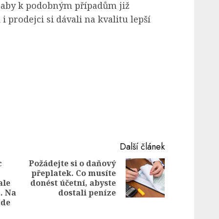
 aby k podobným případům již
i prodejci si dávali na kvalitu lepší
Další článek
c
Požádejte si o daňový
přeplatek. Co musíte
Next
ale
donést účetní, abyste
post:
Previous
. Na
dostali peníze
post:
jde