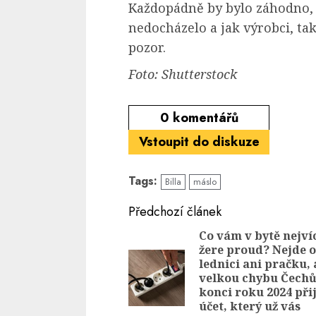
Každopádně by bylo záhodno,
nedocházelo a jak výrobci, tak 
pozor.
Foto: Shutterstock
0
komentářů
Vstoupit do diskuze
Tags:
Billa
máslo
Continue
Předchozí článek
Reading
Co vám v bytě nejví
žere proud? Nejde o
lednici ani pračku, 
velkou chybu Čechů
konci roku 2024 při
účet, který už vás