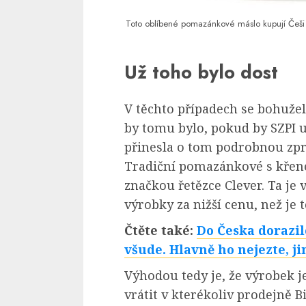
Toto oblíbené pomazánkové máslo kupují Češi 
Už toho bylo dost
V těchto případech se bohuže
by tomu bylo, pokud by SZPI 
přinesla o tom podrobnou zprá
Tradiční pomazánkové s křene
značkou řetězce Clever. Ta je 
výrobky za nižší cenu, než j
Čtěte také:
Do Česka dorazil
všude. Hlavně ho nejezte, ji
Výhodou tedy je, že výrobek 
vrátit v kterékoliv prodejně Bi