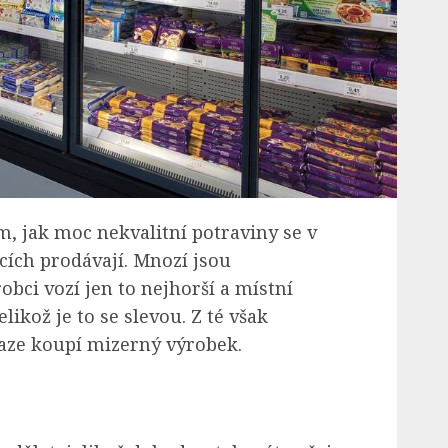
m, jak moc nekvalitní potraviny se v
ích prodávají. Mnozí jsou
obci vozí jen to nejhorší a místní
likož je to se slevou. Z té však
draze koupí mizerný výrobek.