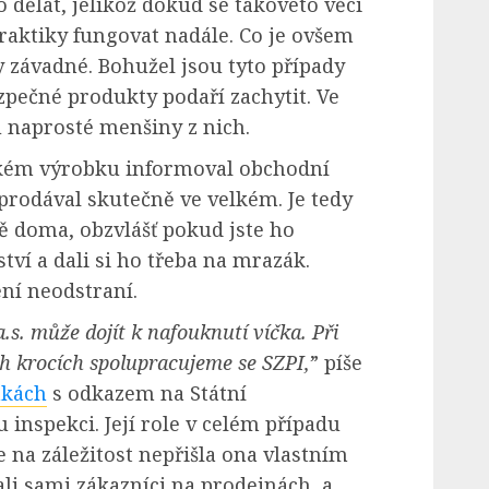
o dělat, jelikož dokud se takovéto věci
raktiky fungovat nadále. Co je ovšem
y závadné. Bohužel jsou tyto případy
ezpečné produkty podaří zachytit. Ve
u naprosté menšiny z nich.
kém výrobku informoval obchodní
 prodával skutečně ve velkém. Je tedy
ě doma, obzvlášť pokud jste ho
tví a dali si ho třeba na mrazák.
ení neodstraní.
s. může dojít k nafouknutí víčka. Při
ch krocích spolupracujeme se SZPI,
” píše
nkách
s odkazem na Státní
inspekci. Její role v celém případu
že na záležitost nepřišla ona vlastním
ali sami zákazníci na prodejnách, a