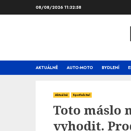
Skip
08/08/2026
11:32:59
to
content
AKTUÁLNĚ
AUTO-MOTO
BYDLENÍ
E
Aktuálně
Spotřebitel
Toto máslo 
vyhodit. Pro