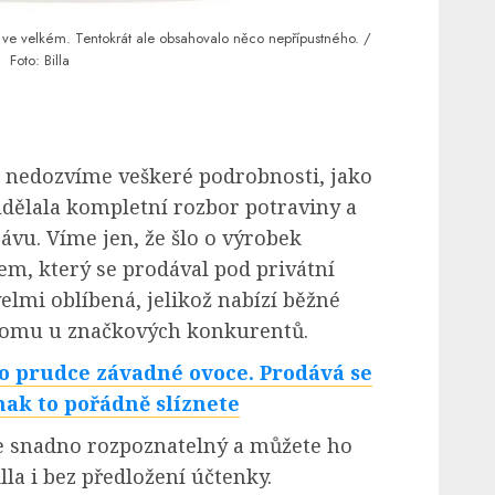
ve velkém. Tentokrát ale obsahovalo něco nepřípustného. /
Foto: Billa
l nedozvíme veškeré podrobnosti, jako
udělala kompletní rozbor potraviny a
vu. Víme jen, že šlo o výrobek
m, který se prodával pod privátní
velmi oblíbená, jelikož nabízí běžné
e tomu u značkových konkurentů.
o prudce závadné ovoce. Prodává se
nak to pořádně slíznete
je snadno rozpoznatelný a můžete ho
lla i bez předložení účtenky.