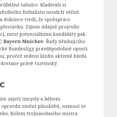
ůběžné tabulce. Kladiváři si
vězdného fotbalistu neudrží věčně.
 dokonce tvrdí, že spolupráce
 přestávku. Zájem údajně projevilo
í, mezi potenciálními kandidáty pak
C Bayern Mnichov
. Řady úřadujícího
cké Bundesligy pravděpodobně opustí
ou, pročež vedení klubu aktivně hledá
i dostane právě tuzemský
FC
ne zaječí úmysly a během
ů opravdu změní působiště, nemusí se
leko. Kolem trojnásobného mistra