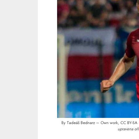
By
Tadeáš Bednarz
– Own work,
CC BY-SA 
upravena oří