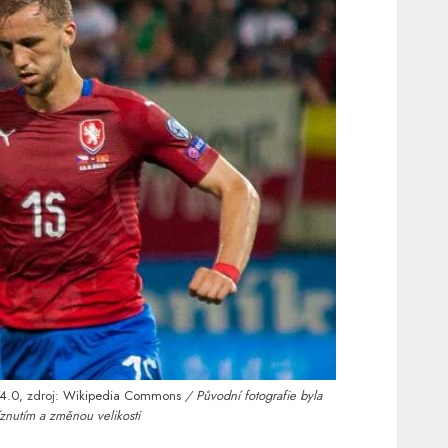
4.0
, zdroj:
Wikipedia Commons
/ Původní fotografie byla
znutím a změnou velikosti