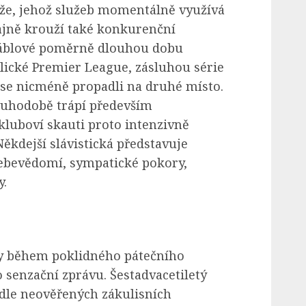
ěže, jehož služeb momentálně využívá
ajně krouží také konkurenční
ďáblové poměrně dlouhou dobu
lické Premier League, zásluhou série
 se nicméně propadli na druhé místo.
louhodobě trápí především
kluboví skauti proto intenzivně
Někdejší slávistická představuje
ebevědomí, sympatické pokory,
y.
y během poklidného pátečního
 senzační zprávu. Šestadvacetiletý
dle neověřených zákulisních