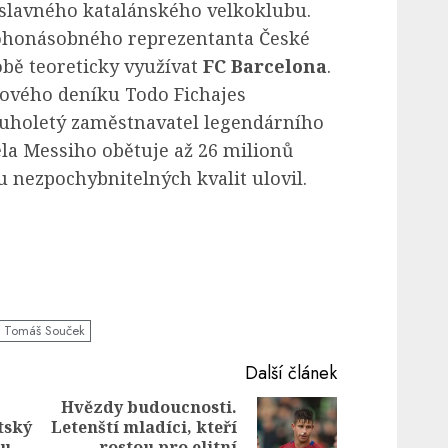
 slavného katalánského velkoklubu.
nohonásobného reprezentanta České
bě teoreticky využívat
FC Barcelona
.
ového deníku Todo Fichajes
louholetý zaměstnavatel legendárního
la Messiho obětuje až 26 milionů
u nezpochybnitelných kvalit ulovil.
Tomáš Souček
Další článek
Hvězdy budoucnosti.
tský
Letenští mladíci, kteří
Previous
Next
ou
rostou pro elitní