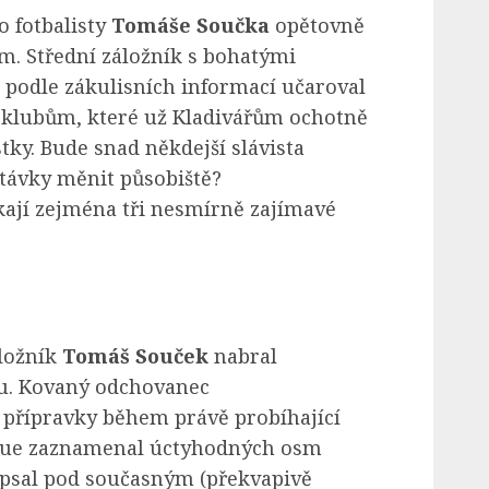
 fotbalisty
Tomáše Součka
opětovně
. Střední záložník s bohatými
podle zákulisních informací učaroval
klubům, které už Kladivářům ochotně
ky. Bude snad někdejší slávista
stávky měnit působiště?
ají zejména tři nesmírně zajímavé
áložník
Tomáš Souček
nabral
u. Kovaný odchovanec
přípravky během právě probíhající
gue zaznamenal úctyhodných osm
epsal pod současným (překvapivě