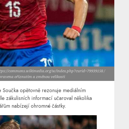
ttps://commons.wikimedia.org/w/index.php?curid=79939158 /
upravena oříznutím a změnou velikosti
še Součka opětovně rezonuje mediálním
le zákulisních informací učaroval několika
ářům nabízejí ohromné částky.