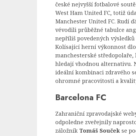
české nejvyšší fotbalové sout
West Ham United FC, totiž úd
Manchester United FC. Rudí 
vévodili průběžné tabulce ang
nepříliš povedených výsledků
Kolísající herní výkonnost d
manchesterské středopolaře, 
hledají vhodnou alternativu. 
ideální kombinaci zdravého s
ohromné pracovitosti a kvalit
Barcelona FC
Zahraniční zpravodajské web
odpoledne zveřejnily naprosto
záložník
Tomáš Souček
se po