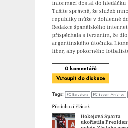
informací dostal do hledáčku
Tušíte správně, že služeb m
republiky může v dohledné do
Redakce španělského internet
přispěchala s tvrzením, že d
argentinského útočníka Lione
liber, aby pokorného fotbalist
0
komentářů
Vstoupit do diskuze
Tags:
FC Barcelona
FC Bayern Mnichov
Continue
Předchozí článek
Reading
Hokejová Sparta
ukořistila Preziden
pohár. Zásluhy nes