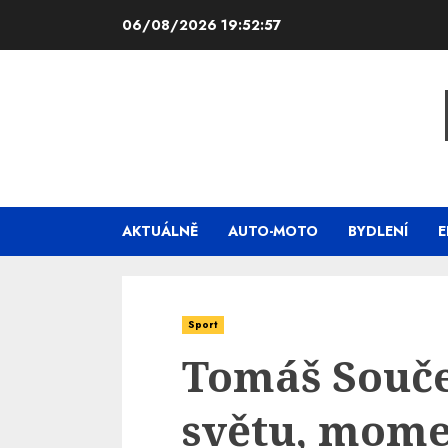
Skip
06/08/2026
19:52:58
to
content
AKTUÁLNĚ
AUTO-MOTO
BYDLENÍ
E
Sport
Tomáš Souče
světu, mome