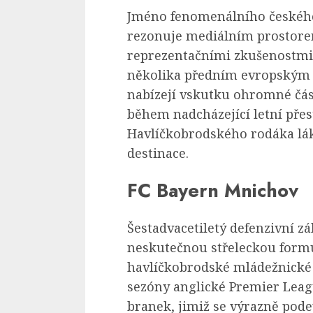
Jméno fenomenálního českého
rezonuje mediálním prostorem
reprezentačními zkušenostmi 
několika předním evropským 
nabízejí vskutku ohromné část
během nadcházející letní pře
Havlíčkobrodského rodáka lák
destinace.
FC Bayern Mnichov
Šestadvacetiletý defenzivní z
neskutečnou střeleckou form
havlíčkobrodské mládežnické 
sezóny anglické Premier Lea
branek, jimiž se výrazně pod