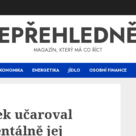
EPŘEHLEDN
MAGAZÍN, KTERÝ MÁ CO ŘÍCT
KONOMIKA
ENERGETIKA
JÍDLO
OSOBNÍ FINANCE
k učaroval
ntálně jej