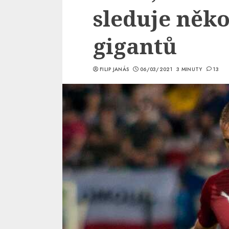
sleduje něk
gigantů
FILIP JANÁS
06/03/2021
3 MINUTY
13