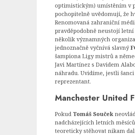
optimistickým) umístěním v pr
pochopitelně uvědomují, že h
Renomovaná zahraniční média
pravděpodobně neustojí letní
několik významných organizac
jednoznačně vyčnívá slavný
F
šampiona Ligy mistrů a něme
Javi Martínez s Davidem Alab
náhradu. Uvidíme, jestli šanc
reprezentant.
Manchester United 
Pokud
Tomáš Souček
neovlád
nadcházejících letních měsíc
teoreticky stěhovat nikam da