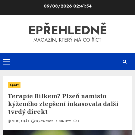
Skip
09/08/2026
02:41:55
to
content
EPŘEHLEDNĚ
MAGAZÍN, KTERÝ MÁ CO ŘÍCT
Primary
Menu
Sport
Terapie Bílkem? Plzeň namísto
kýženého zlepšení inkasovala další
tvrdý direkt
FILIP JANÁS
17/05/2021
3 MINUTY
2