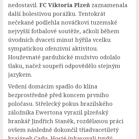
nedostavil.
FC Viktoria Plzeň
zaznamenala
další bolestivou porážku. Tentokrát
nečekaně podlehla nováčkovi tuzemské
nejvyšší fotbalové soutěže, ačkoli během
úvodních dvaceti minut hýřila vcelku
sympatickou ofenzivní aktivitou.
Houževnaté pardubické mužstvo odolalo
tlaku, načež soupeři odpovědělo stejným
jazykem.
Vedení domácím spadlo do klína
bezprostředně před koncem prvního
poločasu. Střelecký pokus brazilského
záložníka Ewertona vyrazil plzeňský
brankář Jindřich Staněk, rozdělanou práci
ovšem následně dokončil třiadvacetiletý
krajánek Cadu. Hosté inkasovali tvrdý