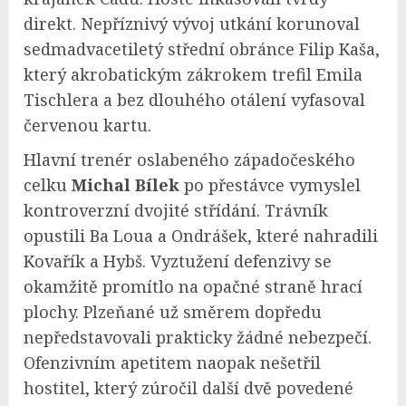
direkt. Nepříznivý vývoj utkání korunoval
sedmadvacetiletý střední obránce Filip Kaša,
který akrobatickým zákrokem trefil Emila
Tischlera a bez dlouhého otálení vyfasoval
červenou kartu.
Hlavní trenér oslabeného západočeského
celku
Michal Bílek
po přestávce vymyslel
kontroverzní dvojité střídání. Trávník
opustili Ba Loua a Ondrášek, které nahradili
Kovařík a Hybš. Vyztužení defenzivy se
okamžitě promítlo na opačné straně hrací
plochy. Plzeňané už směrem dopředu
nepředstavovali prakticky žádné nebezpečí.
Ofenzivním apetitem naopak nešetřil
hostitel, který zúročil další dvě povedené