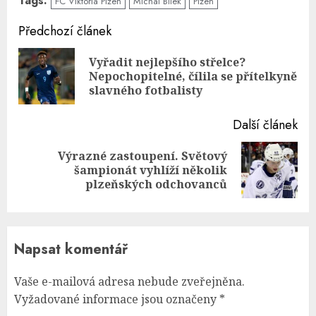
Tags:
FC Viktoria Plzeň
Michal Bílek
Plzeň
Continue
Předchozí článek
Reading
Vyřadit nejlepšího střelce?
Pre
Nepochopitelné, čílila se přítelkyně
pos
slavného fotbalisty
Další článek
Výrazné zastoupení. Světový
Next
šampionát vyhlíží několik
post:
plzeňských odchovanců
Napsat komentář
Vaše e-mailová adresa nebude zveřejněna.
Vyžadované informace jsou označeny
*