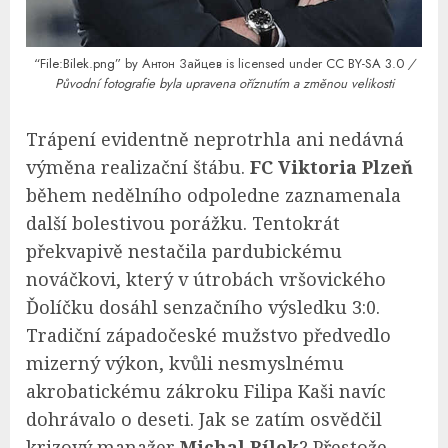
“File:Bilek.png”
by Антон Зайцев is licensed under
CC BY-SA 3.0
/
Původní fotografie byla upravena oříznutím a změnou velikosti
Trápení evidentně neprotrhla ani nedávná
výměna realizační štábu.
FC Viktoria Plzeň
během nedělního odpoledne zaznamenala
další bolestivou porážku. Tentokrát
překvapivě nestačila pardubickému
nováčkovi, který v útrobách vršovického
Ďolíčku dosáhl senzačního výsledku 3:0.
Tradiční západočeské mužstvo předvedlo
mizerný výkon, kvůli nesmyslnému
akrobatickému zákroku Filipa Kaši navíc
dohrávalo o deseti. Jak se zatím osvědčil
krizový manažer
Michal Bílek
? Přestože