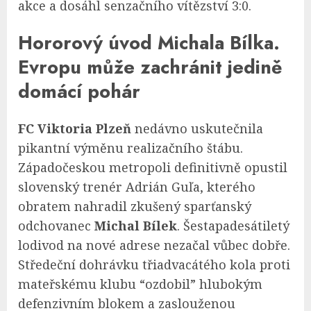
akce a dosáhl senzačního vítězství 3:0.
Hororový úvod Michala Bílka.
Evropu může zachránit jedině
domácí pohár
FC Viktoria Plzeň
nedávno uskutečnila
pikantní výměnu realizačního štábu.
Západočeskou metropoli definitivně opustil
slovenský trenér Adrián Guľa, kterého
obratem nahradil zkušený sparťanský
odchovanec
Michal Bílek
. Šestapadesátiletý
lodivod na nové adrese nezačal vůbec dobře.
Středeční dohrávku třiadvacátého kola proti
mateřskému klubu “ozdobil” hlubokým
defenzivním blokem a zaslouženou