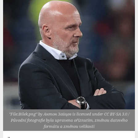
"File:Bilek.png" by Антон Зайцев is licensed under CC BY-SA 3.0 /
Původní fotografie byla upravena oříznutím, změnou datového
formátu a změnou velikosti