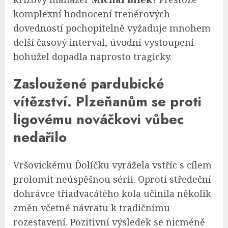
komplexní hodnocení trenérových
dovedností pochopitelně vyžaduje mnohem
delší časový interval, úvodní vystoupení
bohužel dopadla naprosto tragicky.
Zasloužené pardubické
vítězství. Plzeňanům se proti
ligovému nováčkovi vůbec
nedařilo
Vršovickému Ďolíčku vyrážela vstříc s cílem
prolomit neúspěšnou sérii. Oproti středeční
dohrávce třiadvacátého kola učinila několik
změn včetně návratu k tradičnímu
rozestavení. Pozitivní výsledek se nicméně