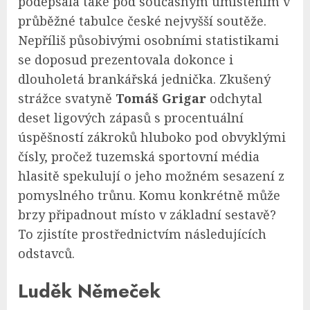
podepsala také pod současným umístěním v
průběžné tabulce české nejvyšší soutěže.
Nepříliš působivými osobními statistikami
se doposud prezentovala dokonce i
dlouholetá brankářská jednička. Zkušený
strážce svatyně
Tomáš Grigar
odchytal
deset ligových zápasů s procentuální
úspěšností zákroků hluboko pod obvyklými
čísly, pročež tuzemská sportovní média
hlasitě spekulují o jeho možném sesazení z
pomyslného trůnu. Komu konkrétně může
brzy připadnout místo v základní sestavě?
To zjistíte prostřednictvím následujících
odstavců.
Luděk Němeček