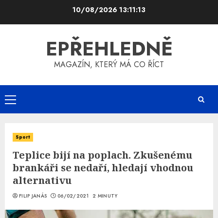
Skip
10/08/2026
13:11:14
to
content
EPŘEHLEDNĚ
MAGAZÍN, KTERÝ MÁ CO ŘÍCT
Primary
Menu
Sport
Teplice bijí na poplach. Zkušenému
brankáři se nedaří, hledají vhodnou
alternativu
FILIP JANÁS
06/02/2021
2 MINUTY