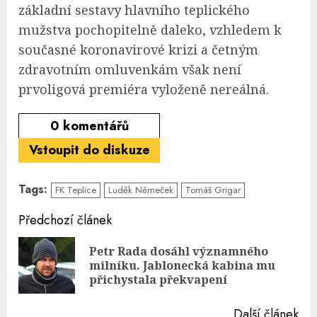
základní sestavy hlavního teplického
mužstva pochopitelně daleko, vzhledem k
současné koronavirové krizi a četným
zdravotním omluvenkám však není
prvoligová premiéra vyloženě nereálná.
0
komentářů
Vstoupit do diskuze
Tags:
FK Teplice
Luděk Němeček
Tomáš Grigar
Continue
Předchozí článek
Reading
Petr Rada dosáhl významného
Pre
milníku. Jablonecká kabina mu
pos
přichystala překvapení
Další článek