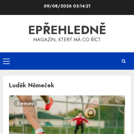
Skip
09/08/2026
03:14:21
to
content
EPŘEHLEDNĚ
MAGAZÍN, KTERÝ MÁ CO ŘÍCT
Primary
Menu
Luděk Němeček
2 minuty