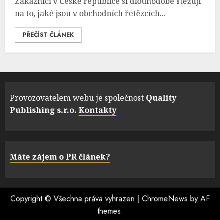
Zákazníci v České republice si dlouhodobě stěžují
na to, jaké jsou v obchodních řetězcích...
PŘEČÍST ČLÁNEK
Provozovatelem webu je společnost
Quality
Publishing s.r.o.
Kontakty
Máte zájem o PR článek?
Copyright © Všechna práva vyhrazen
|
ChromeNews
by AF
themes.