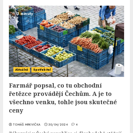
3 minuty
Aktuálně
Spotřebitel
Farmář popsal, co tu obchodní
řetězce provádějí Čechům. A je to
všechno venku, tohle jsou skutečné
ceny
TOMÁŠ MRKVIČKA
30/04/2024
4