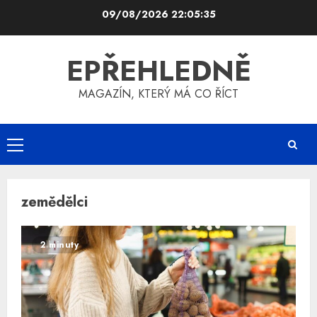
Skip
09/08/2026
22:05:35
to
content
EPŘEHLEDNĚ
MAGAZÍN, KTERÝ MÁ CO ŘÍCT
Primary
Menu
zemědělci
2 minuty