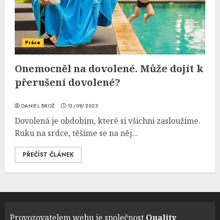
Práce
Onemocněl na dovolené. Může dojít k
přerušení dovolené?
DANIEL BROŽ
13/09/2023
Dovolená je obdobím, které si všichni zasloužíme.
Ruku na srdce, těšíme se na něj...
PŘEČÍST ČLÁNEK
Provozovatelem webu je společnost
Quality