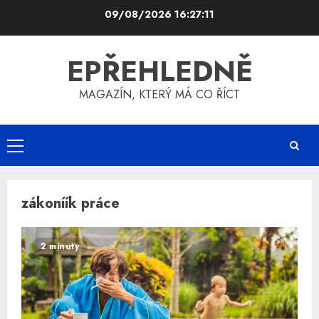
Skip
09/08/2026
16:27:12
to
content
EPŘEHLEDNĚ
MAGAZÍN, KTERÝ MÁ CO ŘÍCT
Primary
Menu
zákoníík práce
2 minuty