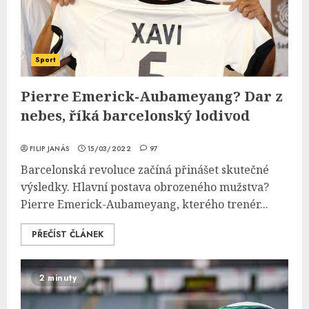
Sport
Pierre Emerick-Aubameyang? Dar z
nebes, říká barcelonský lodivod
FILIP JANÁS
15/03/2022
97
Barcelonská revoluce začíná přinášet skutečné
výsledky. Hlavní postava obrozeného mužstva?
Pierre Emerick-Aubameyang, kterého trenér...
PŘEČÍST ČLÁNEK
2 minuty