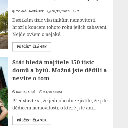
TOMÁŠ HAVRÁNEK
08/12/2023
7
Desítkám tisíc vlastníkům nemovitostí
hrozí s koncem tohoto roku jejich zabavení.
Nejde ovšem o nějaké...
PŘEČÍST ČLÁNEK
Stát hledá majitele 150 tisíc
domů a bytů. Možná jste dědili a
nevíte o tom
DANIEL BROŽ
24/03/2023
Představte si, že jednoho dne zjistíte, že jste
dědicem nemovitosti, o které jste ani...
PŘEČÍST ČLÁNEK