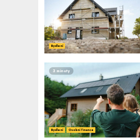
Bydlení
3 minuty
Bydlení
Osobní finance