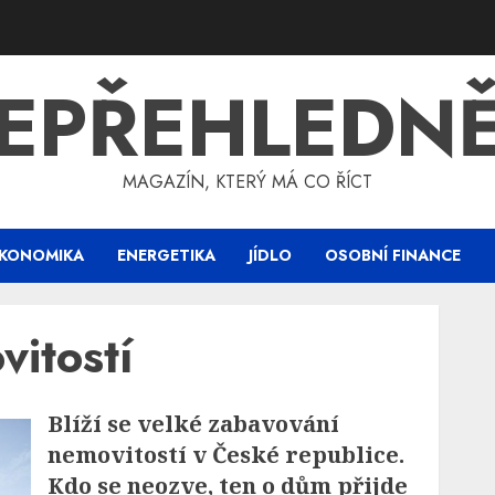
EPŘEHLEDN
MAGAZÍN, KTERÝ MÁ CO ŘÍCT
KONOMIKA
ENERGETIKA
JÍDLO
OSOBNÍ FINANCE
vitostí
Blíží se velké zabavování
nemovitostí v České republice.
Kdo se neozve, ten o dům přijde