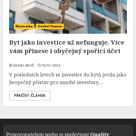
Ekonomika
Osobní finance
Byt jako investice už nefunguje. Více
vám přinese i obyčejný spořicí účet
DANIEL BROŽ
19/12/2023
V posledních letech se investice do bytů jevila jako
bezpečný přístav pro mnohé investory....
PŘEČÍST ČLÁNEK
Provozovatelem webu je společnost
Quality