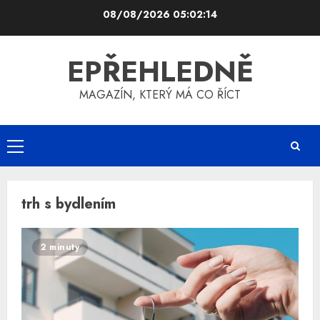
Skip
08/08/2026
05:02:15
to
content
EPŘEHLEDNĚ
MAGAZÍN, KTERÝ MÁ CO ŘÍCT
Primary
Menu
trh s bydlením
2 minuty