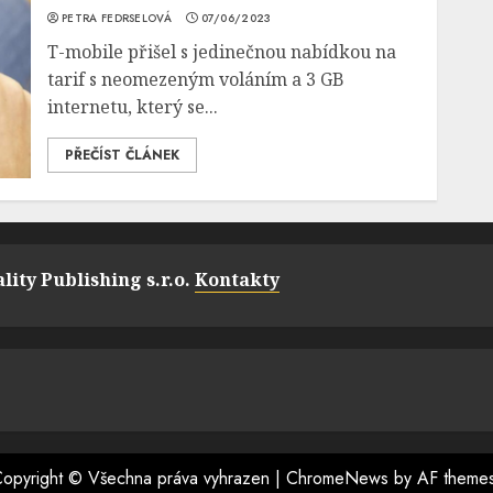
PETRA FEDRSELOVÁ
07/06/2023
T-mobile přišel s jedinečnou nabídkou na
tarif s neomezeným voláním a 3 GB
internetu, který se...
PŘEČÍST ČLÁNEK
lity Publishing s.r.o.
Kontakty
opyright © Všechna práva vyhrazen
|
ChromeNews
by AF theme