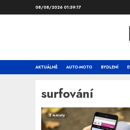
Skip
08/08/2026
01:59:17
to
content
AKTUÁLNĚ
AUTO-MOTO
BYDLENÍ
E
surfování
2 minuty