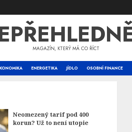
EPŘEHLEDN
MAGAZÍN, KTERÝ MÁ CO ŘÍCT
KONOMIKA
ENERGETIKA
JÍDLO
OSOBNÍ FINANCE
Neomezený tarif pod 400
korun? Už to není utopie