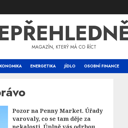
EPŘEHLEDN
MAGAZÍN, KTERÝ MÁ CO ŘÍCT
KONOMIKA
ENERGETIKA
JÍDLO
OSOBNÍ FINANCE
právo
Pozor na Penny Market. Úřady
varovaly, co se tam děje za
nekalosti. Úplně vás odrbou