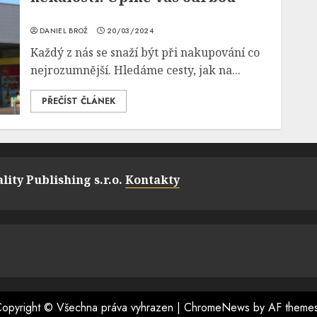
DANIEL BROŽ
20/03/2024
Každý z nás se snaží být při nakupování co
nejrozumnější. Hledáme cesty, jak na...
PŘEČÍST ČLÁNEK
lity Publishing s.r.o.
Kontakty
opyright © Všechna práva vyhrazen
|
ChromeNews
by AF theme