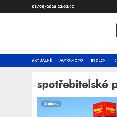
Skip
08/08/2026
23:03:43
to
content
AKTUÁLNĚ
AUTO-MOTO
BYDLENÍ
E
spotřebitelské 
3 minuty