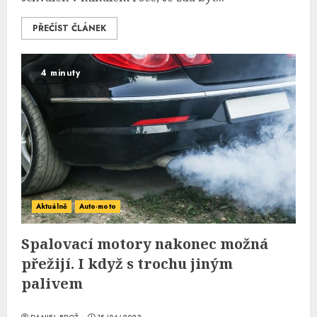
PŘEČÍST ČLÁNEK
4 minuty
Aktuálně
Auto-moto
Spalovací motory nakonec možná
přežijí. I když s trochu jiným
palivem