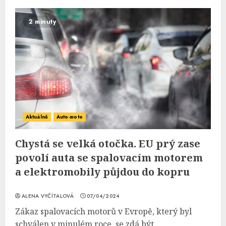
2 minuty
Aktuálně
Auto-moto
Chystá se velká otočka. EU prý zase
povolí auta se spalovacím motorem
a elektromobily půjdou do kopru
ALENA VYČÍTALOVÁ
07/04/2024
Zákaz spalovacích motorů v Evropě, který byl
schválen v minulém roce, se zdá být...