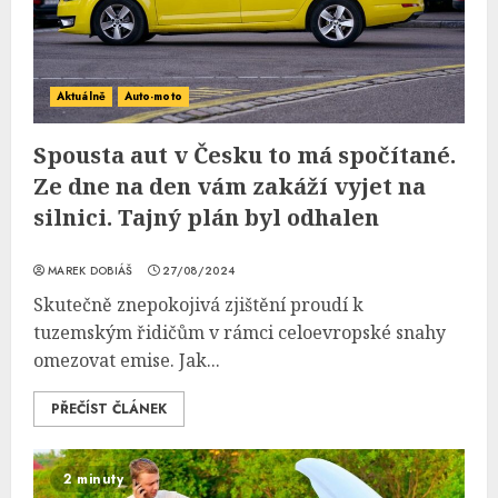
Aktuálně
Auto-moto
Spousta aut v Česku to má spočítané.
Ze dne na den vám zakáží vyjet na
silnici. Tajný plán byl odhalen
MAREK DOBIÁŠ
27/08/2024
Skutečně znepokojivá zjištění proudí k
tuzemským řidičům v rámci celoevropské snahy
omezovat emise. Jak...
PŘEČÍST ČLÁNEK
2 minuty