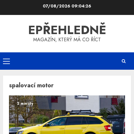
Skip
07/08/2026
09:04:26
to
content
EPŘEHLEDNĚ
MAGAZÍN, KTERÝ MÁ CO ŘÍCT
Primary
Menu
spalovací motor
2 minuty