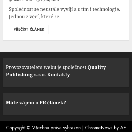
DANIEL BROŽ
15/04/2023
Společnost se neustále vyvíjí a s tím i technologie.
Jednou z věcí, které se...
PŘEČÍST ČLÁNEK
Provozovatelem webu je společnost
Quality
Publishing s.r.o.
Kontakty
Máte zájem o PR článek?
Copyright © Všechna práva vyhrazen
|
ChromeNews
by AF