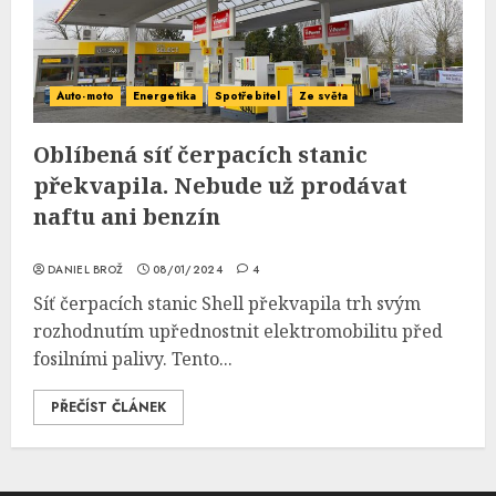
Auto-moto
Energetika
Spotřebitel
Ze světa
Oblíbená síť čerpacích stanic
překvapila. Nebude už prodávat
naftu ani benzín
DANIEL BROŽ
08/01/2024
4
Síť čerpacích stanic Shell překvapila trh svým
rozhodnutím upřednostnit elektromobilitu před
fosilními palivy. Tento...
PŘEČÍST ČLÁNEK