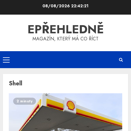
Skip
08/08/2026
22:42:21
to
content
EPŘEHLEDNĚ
MAGAZÍN, KTERÝ MÁ CO ŘÍCT
Primary
Menu
Shell
2 minuty