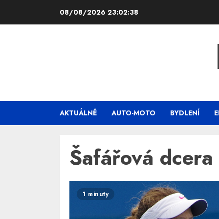
Skip
08/08/2026
23:02:38
to
content
AKTUÁLNĚ
AUTO-MOTO
BYDLENÍ
E
Šafářová dcera
1 minuty