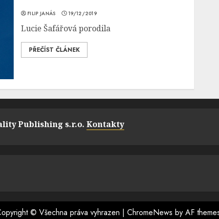
FILIP JANÁS
19/12/2019
Lucie Šafářová porodila
PŘEČÍST ČLÁNEK
lity Publishing s.r.o.
Kontakty
opyright © Všechna práva vyhrazen
|
ChromeNews
by AF theme