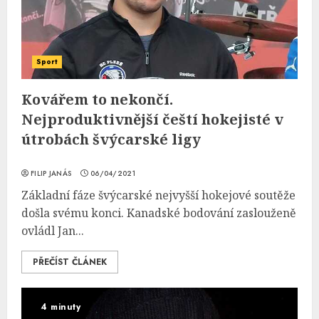
Sport
Kovářem to nekončí.
Nejproduktivnější čeští hokejisté v
útrobách švýcarské ligy
FILIP JANÁS
06/04/2021
Základní fáze švýcarské nejvyšší hokejové soutěže
došla svému konci. Kanadské bodování zaslouženě
ovládl Jan...
PŘEČÍST ČLÁNEK
4 minuty