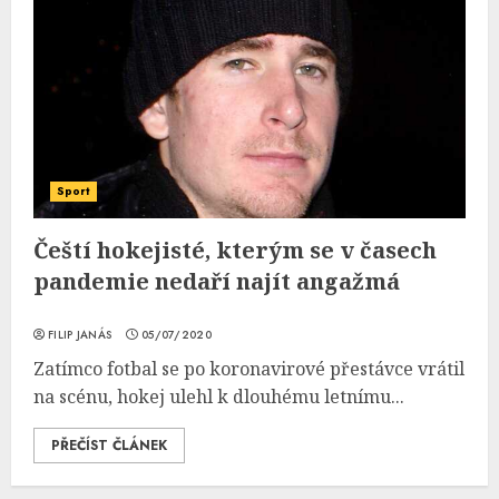
Sport
Čeští hokejisté, kterým se v časech
pandemie nedaří najít angažmá
FILIP JANÁS
05/07/2020
Zatímco fotbal se po koronavirové přestávce vrátil
na scénu, hokej ulehl k dlouhému letnímu...
PŘEČÍST ČLÁNEK