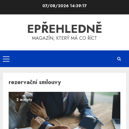
Skip
07/08/2026
14:39:17
to
content
EPŘEHLEDNĚ
MAGAZÍN, KTERÝ MÁ CO ŘÍCT
Primary
Menu
rezervační smlouvy
2 minuty