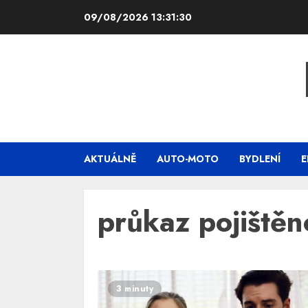
Skip
09/08/2026
13:31:31
to
content
AKTUÁLNĚ
AUTO-MOTO
BYDLENÍ
E
průkaz pojištěn
3 minuty