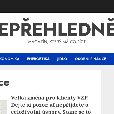
EPŘEHLEDN
MAGAZÍN, KTERÝ MÁ CO ŘÍCT
KONOMIKA
ENERGETIKA
JÍDLO
OSOBNÍ FINANCE
ce
Velká změna pro klienty VZP.
Dejte si pozor, ať nepřijdete o
celoživotní úspory. Stane se to