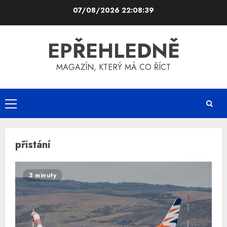
Skip
07/08/2026
22:08:39
to
content
EPŘEHLEDNĚ
MAGAZÍN, KTERÝ MÁ CO ŘÍCT
Primary
Menu
přistání
3 minuty