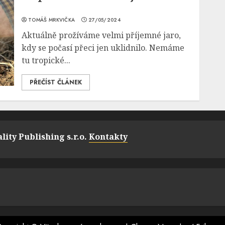
TOMÁŠ MRKVIČKA
27/05/2024
Aktuálně prožíváme velmi příjemné jaro,
kdy se počasí přeci jen uklidnilo. Nemáme
tu tropické...
PŘEČÍST ČLÁNEK
lity Publishing s.r.o.
Kontakty