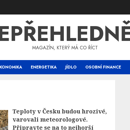
EPŘEHLEDN
MAGAZÍN, KTERÝ MÁ CO ŘÍCT
KONOMIKA
ENERGETIKA
JÍDLO
OSOBNÍ FINANCE
Teploty v Česku budou hrozivé,
varovali meteorologové.
Připravte se na to nejhorší