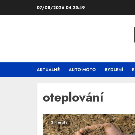
Skip
07/08/2026
04:25:50
to
content
AKTUÁLNĚ
AUTO-MOTO
BYDLENÍ
E
oteplování
2 minuty