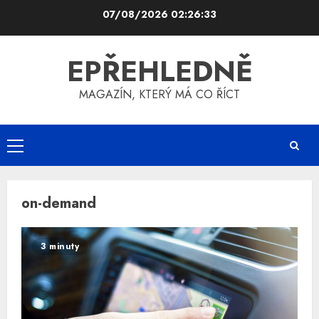
Skip
07/08/2026
02:26:33
to
content
EPŘEHLEDNĚ
MAGAZÍN, KTERÝ MÁ CO ŘÍCT
Primary
Menu
on-demand
3 minuty