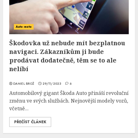
Auto-moto
Škodovka už nebude mít bezplatnou
navigaci. Zákazníkům ji bude
prodávat dodatečně, těm se to ale
nelíbí
DANIEL BROŽ
29/11/2023
6
Automobilový gigant Škoda Auto přináší revoluční
změnu ve svých službách. Nejnovější modely vozů,
včetně...
PŘEČÍST ČLÁNEK