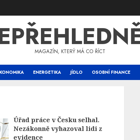
EPŘEHLEDN
MAGAZÍN, KTERÝ MÁ CO ŘÍCT
KONOMIKA
ENERGETIKA
JÍDLO
OSOBNÍ FINANCE
Úřad práce v Česku selhal.
Nezákonně vyhazoval lidi z
evidence