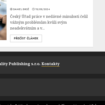
DANIEL BROŽ
19/09/2024
Český Úřad práce v nedávné minulosti čelil
vážným problémům kvůli svým
neadekvátním a v...
PŘEČÍST ČLÁNEK
lity Publishing s.r.o.
Kontakty