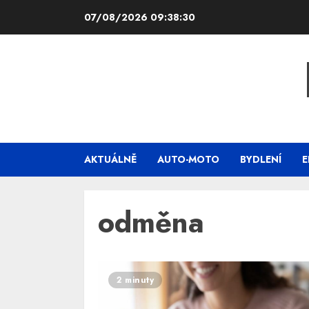
Skip
07/08/2026
09:38:30
to
content
AKTUÁLNĚ
AUTO-MOTO
BYDLENÍ
E
odměna
2 minuty