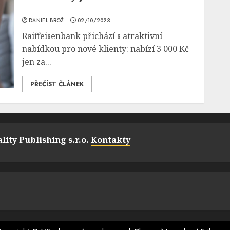
DANIEL BROŽ
02/10/2023
Raiffeisenbank přichází s atraktivní
nabídkou pro nové klienty: nabízí 3 000 Kč
jen za...
PŘEČÍST ČLÁNEK
lity Publishing s.r.o.
Kontakty