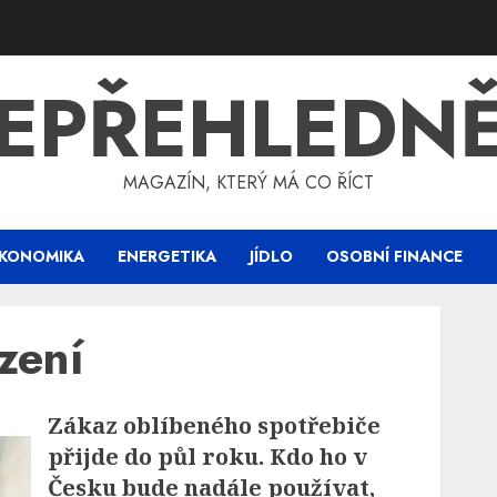
EPŘEHLEDN
MAGAZÍN, KTERÝ MÁ CO ŘÍCT
KONOMIKA
ENERGETIKA
JÍDLO
OSOBNÍ FINANCE
zení
Zákaz oblíbeného spotřebiče
přijde do půl roku. Kdo ho v
Česku bude nadále používat,