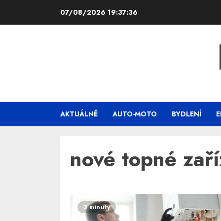
Skip
07/08/2026
19:37:37
to
content
AKTUÁLNĚ
AUTO-MOTO
BYDLENÍ
E
nové topné zaří
3 minuty