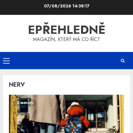
Skip
07/08/2026
14:38:17
to
content
EPŘEHLEDNĚ
MAGAZÍN, KTERÝ MÁ CO ŘÍCT
Primary
Menu
NERV
2 minuty