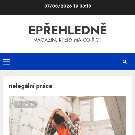
Skip
07/08/2026
19:33:18
to
content
EPŘEHLEDNĚ
MAGAZÍN, KTERÝ MÁ CO ŘÍCT
Primary
Menu
nelegální práce
4 minuty