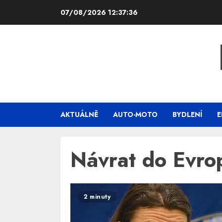
Skip
07/08/2026
12:37:36
to
content
AKTUÁLNĚ
AUTO-MOTO
BYDLENÍ
E
Návrat do Evro
2 minuty