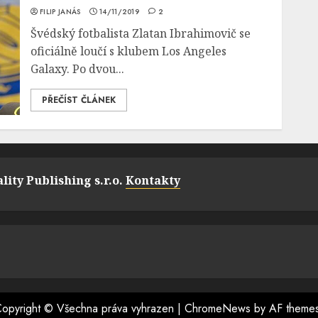
FILIP JANÁS
14/11/2019
2
Švédský fotbalista Zlatan Ibrahimovič se
oficiálně loučí s klubem Los Angeles
Galaxy. Po dvou...
PŘEČÍST ČLÁNEK
lity Publishing s.r.o.
Kontakty
opyright © Všechna práva vyhrazen
|
ChromeNews
by AF theme