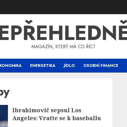
EPŘEHLEDN
MAGAZÍN, KTERÝ MÁ CO ŘÍCT
KONOMIKA
ENERGETIKA
JÍDLO
OSOBNÍ FINANCE
py
Ibrahimovič sepsul Los
Angeles: Vraťte se k baseballu