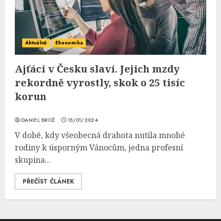
Aktuálně
Ekonomika
Ajťáci v Česku slaví. Jejich mzdy
rekordně vyrostly, skok o 25 tisíc
korun
DANIEL BROŽ
15/01/2024
V době, kdy všeobecná drahota nutila mnohé
rodiny k úsporným Vánocům, jedna profesní
skupina...
PŘEČÍST ČLÁNEK