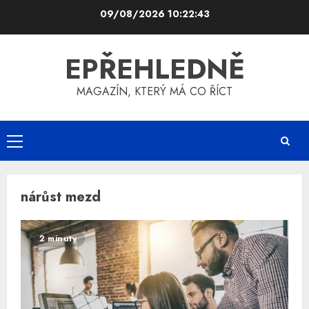
Skip
09/08/2026
10:22:44
to
content
EPŘEHLEDNĚ
MAGAZÍN, KTERÝ MÁ CO ŘÍCT
Primary
Menu
nárůst mezd
2 minuty