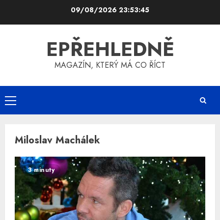
Skip
09/08/2026
23:53:46
to
content
EPŘEHLEDNĚ
MAGAZÍN, KTERÝ MÁ CO ŘÍCT
Primary
Menu
Miloslav Machálek
3 minuty