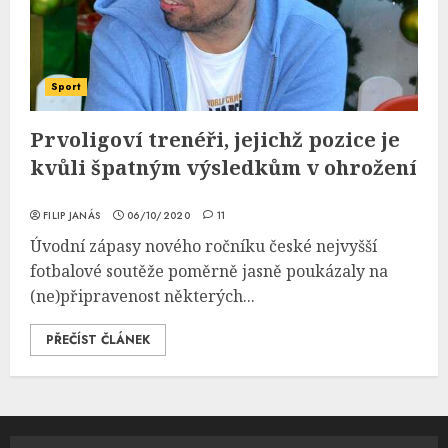
Sport
Prvoligoví trenéři, jejichž pozice je
kvůli špatným výsledkům v ohrožení
FILIP JANÁS
06/10/2020
11
Úvodní zápasy nového ročníku české nejvyšší
fotbalové soutěže poměrně jasně poukázaly na
(ne)připravenost některých...
PŘEČÍST ČLÁNEK