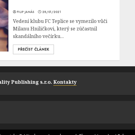
FILIP JANÁS
28/01/2021
Vedení klubu FC Teplice se vymezilo vůči
Milanu Hniličkovi, který se zúčastnil
skandálního večírku...
PŘEČÍST ČLÁNEK
lity Publishing s.r.o.
Kontakty