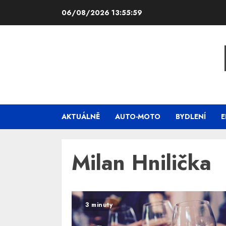
Skip
06/08/2026
13:56:00
to
content
AKTUÁLNĚ
AUTO-MOTO
BYDLENÍ
E
Milan Hnilička
3 minuty