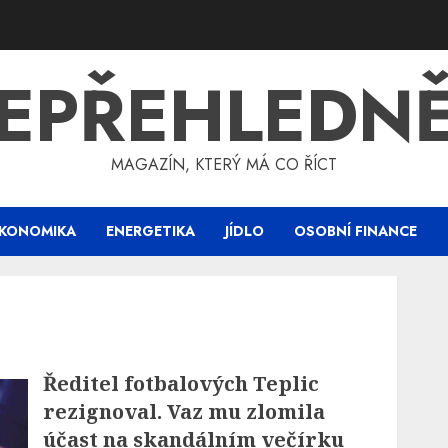
EPŘEHLEDN
MAGAZÍN, KTERÝ MÁ CO ŘÍCT
KONOMIKA
ENERGETIKA
JÍDLO
OSOBNÍ FINANCE
Ředitel fotbalových Teplic
rezignoval. Vaz mu zlomila
účast na skandálním večírku