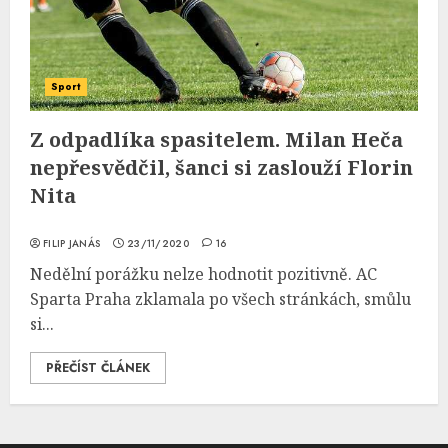
Sport
Z odpadlíka spasitelem. Milan Heča
nepřesvědčil, šanci si zaslouží Florin
Nita
FILIP JANÁS
23/11/2020
16
Nedělní porážku nelze hodnotit pozitivně. AC
Sparta Praha zklamala po všech stránkách, smůlu
si...
PŘEČÍST ČLÁNEK