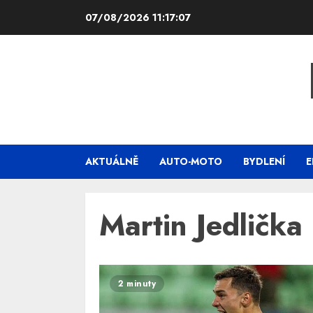
Skip
07/08/2026
11:17:07
to
content
AKTUÁLNĚ
AUTO-MOTO
BYDLENÍ
E
Martin Jedlička
2 minuty