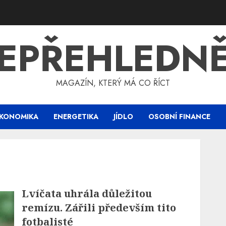
EPŘEHLEDN
MAGAZÍN, KTERÝ MÁ CO ŘÍCT
KONOMIKA
ENERGETIKA
JÍDLO
OSOBNÍ FINANCE
Lvíčata uhrála důležitou
remízu. Zářili především tito
fotbalisté