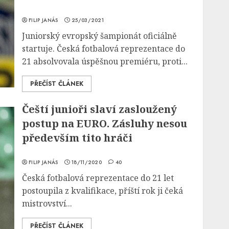
FILIP JANÁS
25/03/2021
Juniorský evropský šampionát oficiálně
startuje. Česká fotbalová reprezentace do
21 absolvovala úspěšnou premiéru, proti...
PŘEČÍST ČLÁNEK
Čeští junioři slaví zasloužený
postup na EURO. Zásluhy nesou
především tito hráči
FILIP JANÁS
18/11/2020
40
Česká fotbalová reprezentace do 21 let
postoupila z kvalifikace, příští rok ji čeká
mistrovství...
PŘEČÍST ČLÁNEK