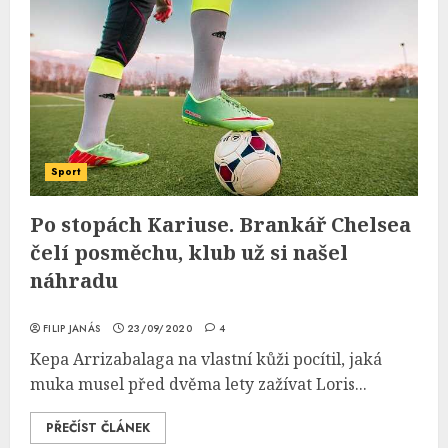
Sport
Po stopách Kariuse. Brankář Chelsea
čelí posměchu, klub už si našel
náhradu
FILIP JANÁS
23/09/2020
4
Kepa Arrizabalaga na vlastní kůži pocítil, jaká
muka musel před dvěma lety zažívat Loris...
PŘEČÍST ČLÁNEK