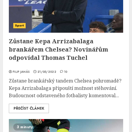
Sport
Zůstane Kepa Arrizabalaga
brankářem Chelsea? Novinářům
odpovídal Thomas Tuchel
FILIP JANÁS
21/05/2022
10
Zůstane brankářský tandem Chelsea pohromadě?
Kepa Arrizabalaga připouští možnost stěhování.
Budoucnost odstaveného fotbalisty komentoval...
PŘEČÍST ČLÁNEK
3 minuty