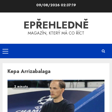
Skip
09/08/2026
02:37:19
to
content
EPŘEHLEDNĚ
MAGAZÍN, KTERÝ MÁ CO ŘÍCT
Primary
Menu
Kepa Arrizabalaga
2 minuty