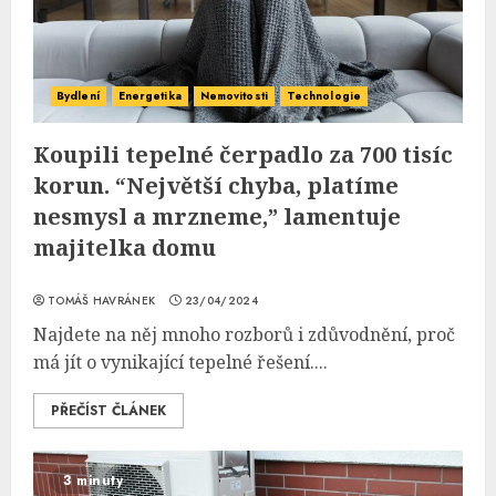
Bydlení
Energetika
Nemovitosti
Technologie
Koupili tepelné čerpadlo za 700 tisíc
korun. “Největší chyba, platíme
nesmysl a mrzneme,” lamentuje
majitelka domu
TOMÁŠ HAVRÁNEK
23/04/2024
Najdete na něj mnoho rozborů i zdůvodnění, proč
má jít o vynikající tepelné řešení....
PŘEČÍST ČLÁNEK
3 minuty