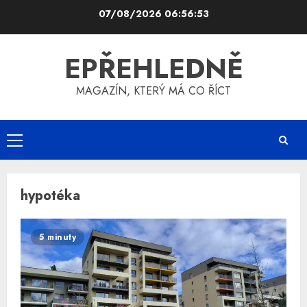
Skip
07/08/2026
06:56:53
to
content
EPŘEHLEDNĚ
MAGAZÍN, KTERÝ MÁ CO ŘÍCT
Primary
Menu
hypotéka
5 minuty