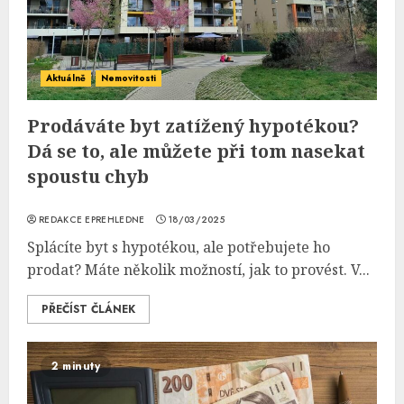
Aktuálně
Nemovitosti
Prodáváte byt zatížený hypotékou?
Dá se to, ale můžete při tom nasekat
spoustu chyb
REDAKCE EPREHLEDNE
18/03/2025
Splácíte byt s hypotékou, ale potřebujete ho
prodat? Máte několik možností, jak to provést. V...
PŘEČÍST ČLÁNEK
2 minuty