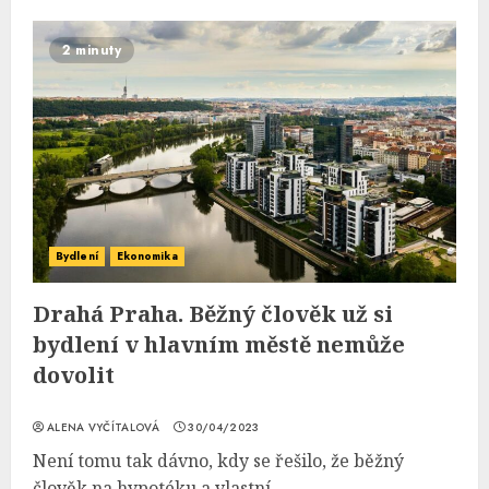
2 minuty
Bydlení
Ekonomika
Drahá Praha. Běžný člověk už si
bydlení v hlavním městě nemůže
dovolit
ALENA VYČÍTALOVÁ
30/04/2023
Není tomu tak dávno, kdy se řešilo, že běžný
člověk na hypotéku a vlastní...